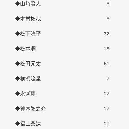
◆山﨑賢人
5
◆木村拓哉
5
◆松下洸平
32
◆松本潤
16
◆松田元太
51
◆横浜流星
7
◆永瀬廉
17
◆神木隆之介
17
◆福士蒼汰
10