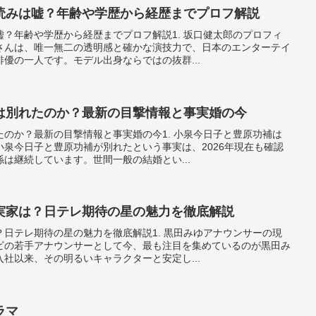
読みは嘘？年齢や学歴から経歴までプロフ解説
？年齢や学歴から経歴までプロフ解説1. 坂口健太郎のプロフィ
さんは、唯一無二の透明感と確かな演技力で、日本のエンターテイ
優の一人です。モデル出身ならではの抜群...
は別れたのか？最新の目撃情報と事実婚の今
のか？最新の目撃情報と事実婚の今1. 小泉今日子と豊原功補は
泉今日子と豊原功補が別れたという事実は、2026年現在も確認
は継続しています。世間一般の結婚とい...
実家は？日テレ期待の星の魅力を徹底解説
日テレ期待の星の魅力を徹底解説1. 黒田みゆアナウンサーの現
ビの若手アナウンサーとして今、最も注目を集めているのが黒田み
社以来、その明るいキャラクターと安定し...
ラマ