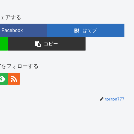
ェアする
Facebook
はてブ
コピー
n777をフォローする
toriton777