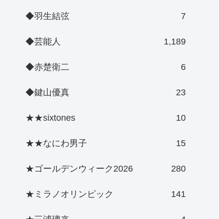
◆羽生結弦
7
◆芸能人
1,189
◆赤楚衛二
6
◆鍵山優真
23
★★sixtones
10
★★なにわ男子
15
★ゴールデンウィーク2026
280
★ミラノオリンピック
141