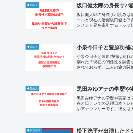
坂口健太郎の身長サバ
◆芸能人
坂口健太郎の身長サバ読みは嘘
ールと現在の活躍坂口健太郎
ンメント界を牽引するトップ俳
小泉今日子と豊原功補
◆芸能人
小泉今日子と豊原功補は別れた
別れた？現在の関係性を調査小
されておらず、二人の協力関係
黒田みゆアナの学歴や
◆芸能人
黒田みゆアナの学歴や実家は？
在と日テレでの活躍日本テレ
ゆアナウンサーです。彼女は入
松下洸平が出演したド
◆松下洸平