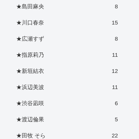
★島田麻央
8
★川口春奈
15
★広瀬すず
8
★指原莉乃
11
★新垣結衣
12
★浜辺美波
11
★渋谷凪咲
6
★渡辺倫果
5
★田牧 そら
22