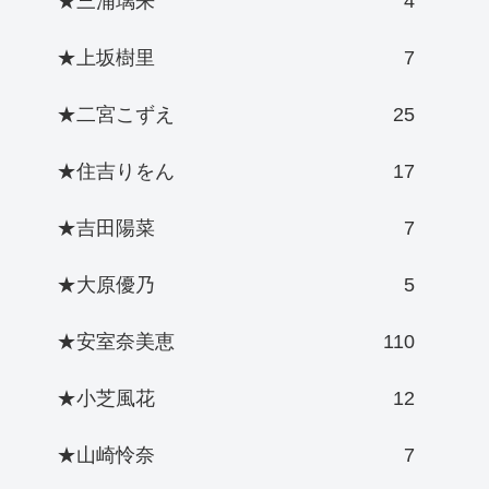
★三浦璃来
4
★上坂樹里
7
★二宮こずえ
25
★住吉りをん
17
★吉田陽菜
7
★大原優乃
5
★安室奈美恵
110
★小芝風花
12
★山崎怜奈
7