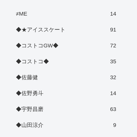
≠ME
14
◆★アイススケート
91
◆コストコGW◆
72
◆コストコ◆
35
◆佐藤健
32
◆佐野勇斗
14
◆宇野昌磨
63
◆山田涼介
9