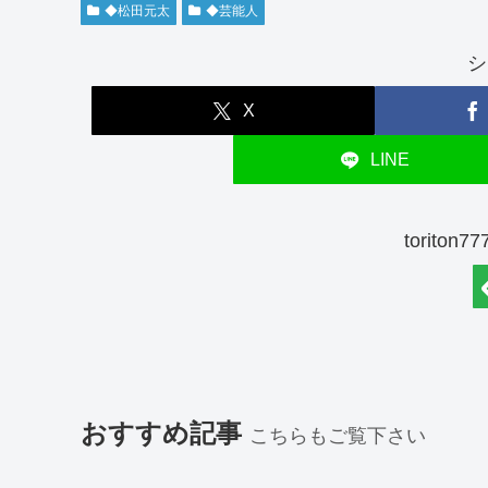
◆松田元太
◆芸能人
シ
X
LINE
torito
おすすめ記事
こちらもご覧下さい