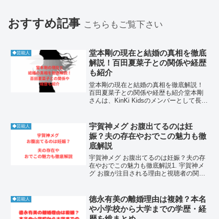
おすすめ記事
こちらもご覧下さい
堂本剛の現在と結婚の真相を徹底
◆芸能人
解説！百田夏菜子との関係や経歴
も紹介
堂本剛の現在と結婚の真相を徹底解説！
百田夏菜子との関係や経歴も紹介堂本剛
さんは、KinKi Kidsのメンバーとして長年
にわたり第一線で活躍してきたアーティ
ストです。音楽活動や俳優業に加え、近
年では私生活にも注目が集まっていま
宇賀神メグ お腹出てるのは妊
◆芸能人
す。特に百田夏...
娠？夫の存在やおでこの魅力も徹
底解説
宇賀神メグ お腹出てるのは妊娠？夫の存
在やおでこの魅力も徹底解説1. 宇賀神メ
グ お腹が注目される理由と視聴者の関心
1-1. 宇賀神メグ お腹が話題になったきっ
かけの番組や衣装宇賀神メグ お腹に注目
が集まった主な理由は、出演している朝
徳永有美の離婚理由は複雑？本名
◆芸能人
の情報...
や小学校から大学までの学歴・経
歴を総まとめ