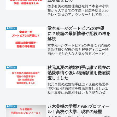
徳永有美の離婚理由は複雑？本名や小学
校から大学までの学歴・経歴を総まとめ
テレビ朝日のアナウンサーとして華々し
くデビューし、現在はフリーとして『報
道ステーション』の顔を務める徳永有美
さん。知的な美しさで支持される彼女で
堂本光一がズートピア2の声優
◆芸能人
すが、その裏にはかつての...
に？続編の最新情報や配役の噂を
解説
堂本光一がズートピア2の声優に？続編の
最新情報や配役の噂を解説ディズニー映
画の中でも絶大な人気を誇るズートピア
の続編制作が発表され、ファンの間では
日本語吹き替え版のキャスト予想が熱を
帯びています。その中でも特に注目を集
秋元真夏の結婚相手は誰？現在の
◆芸能人
めているのが、堂本光一...
熱愛事情や強い結婚願望を徹底調
査しました
秋元真夏の結婚相手は誰？現在の熱愛事
情や強い結婚願望を徹底調査しました1.
秋元真夏に結婚相手はいる？現在の状況
を調査1-1. 現在、秋元真夏に結婚相手
（旦那）はいない現在、秋元真夏に結婚
相手はいません。秋元真夏は独身であ
八木美樹の学歴とwikiプロフィー
◆芸能人
り、公式に結婚の報...
ル！高校や大学、現在の経歴