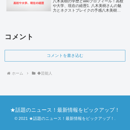
八木美樹の学歴とwikiプロフィール！高校
や大学、現在の経歴1. 八木美樹さんの魅
力とネクストブレイクの予感八木美樹さ
んは、現在ドラマや舞台で目覚ましい活
躍を見せている注目の若手女優です。か
つては人気アイドルグループのメンバー
として活動し、...
コメント
コメントを書き込む
ホーム
◆芸能人
★話題のニュース！最新情報をピックアップ！
© 2021 ★話題のニュース！最新情報をピックアップ！.