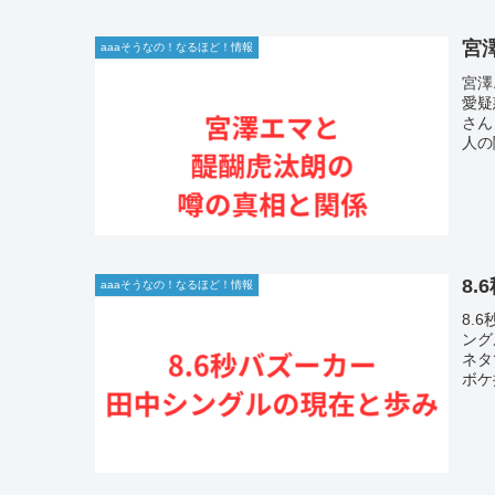
宮
aaaそうなの！なるほど！情報
宮澤
愛疑
さん
人の
8
aaaそうなの！なるほど！情報
8.
ング
ネタ
ボケ