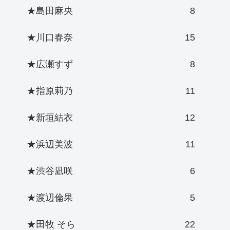
★島田麻央
8
★川口春奈
15
★広瀬すず
8
★指原莉乃
11
★新垣結衣
12
★浜辺美波
11
★渋谷凪咲
6
★渡辺倫果
5
★田牧 そら
22