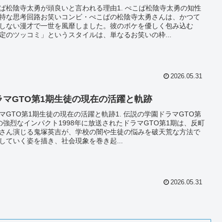
ぱ松陰寺太勇が頭良いと言われる理由1. ぺこぱ松陰寺太勇の知性
特な思考回路お笑いコンビ・ぺこぱの松陰寺太勇さんは、かつて
しない漫才で一世を風靡しました。彼のボケを優しく包み込む
定のツッコミ」というスタイルは、単なるお笑いの枠...
2026.05.31
ラマGTO第1期生徒の現在の活躍と軌跡
マGTO第1期生徒の現在の活躍と軌跡1. 伝説の学園ドラマGTO第
の強烈なインパクト1998年に放送されたドラマGTO第1期は、反町
さん演じる鬼塚英吉が、学校の闇や生徒の悩みを破天荒な方法で
していく姿を描き、社会現象を巻き起...
2026.05.31