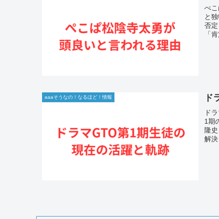
ぺこ
と独
否定
「肯
ド
aaaそうなの！なるほど！情報
ドラ
1期
隆史
解決