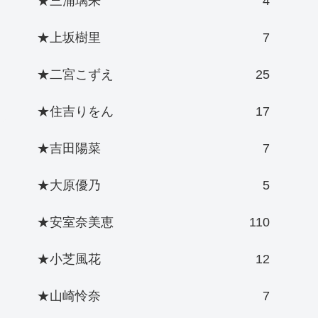
★三浦璃来
4
★上坂樹里
7
★二宮こずえ
25
★住吉りをん
17
★吉田陽菜
7
★大原優乃
5
★安室奈美恵
110
★小芝風花
12
★山崎怜奈
7