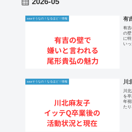
2026-05
有
aaaそうなの！なるほど！情報
有吉
の壁
に特
いっ
川
aaaそうなの！なるほど！情報
川北
を卒
年視
たり