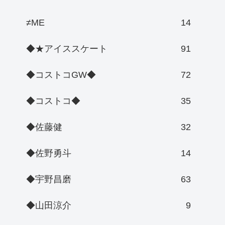
≠ME
14
◆★アイススケート
91
◆コストコGW◆
72
◆コストコ◆
35
◆佐藤健
32
◆佐野勇斗
14
◆宇野昌磨
63
◆山田涼介
9