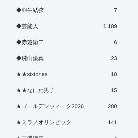
◆羽生結弦
7
◆芸能人
1,189
◆赤楚衛二
6
◆鍵山優真
23
★★sixtones
10
★★なにわ男子
15
★ゴールデンウィーク2026
280
★ミラノオリンピック
141