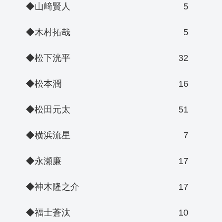
◆山﨑賢人
5
◆木村拓哉
5
◆松下洸平
32
◆松本潤
16
◆松田元太
51
◆横浜流星
7
◆永瀬廉
17
◆神木隆之介
17
◆福士蒼汰
10