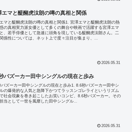
澤エマと醍醐虎汰朗の噂の真相と関係
エマと醍醐虎汰朗の噂の真相と関係1. 宮澤エマと醍醐虎汰朗の熱
惑の真相実力派女優として多くの舞台や映画で活躍する宮澤エマ
と、若手俳優として急速に頭角を現している醍醐虎汰朗さん。二
関係性については、ネット上で度々注目が集まり、...
2026.05.31
.6秒バズーカー田中シングルの現在と歩み
6秒バズーカー田中シングルの現在と歩み1. 8.6秒バズーカー田中シ
ルの爆発的な人気と急降下かつてラッスンゴレライというリズム
で社会現象を巻き起こしたお笑いコンビ、8.6秒バズーカー。その
担当として一世を風靡した田中シングル...
2026.05.31