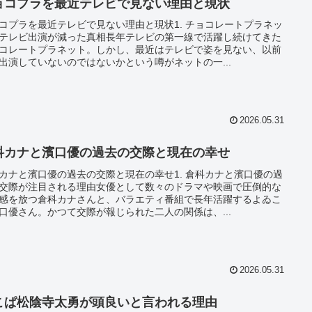
ョコプラを最近テレビで見ない理由と現状
コプラを最近テレビで見ない理由と現状1. チョコレートプラネッ
テレビ出演が減った真相長年テレビの第一線で活躍し続けてきた
コレートプラネット。しかし、最近はテレビで姿を見ない、以前
出演していないのではないかという噂がネットの一...
2026.05.31
科カナと濱口優の過去の交際と現在の幸せ
カナと濱口優の過去の交際と現在の幸せ1. 倉科カナと濱口優の過
交際が注目される理由女優として数々のドラマや映画で圧倒的な
感を放つ倉科カナさんと、バラエティ番組で長年活躍するよゐこ
口優さん。かつて交際が報じられた二人の関係は、...
2026.05.31
こぱ松陰寺太勇が頭良いと言われる理由