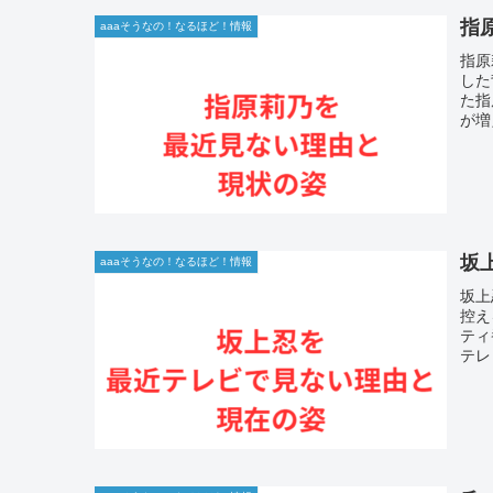
指
aaaそうなの！なるほど！情報
指原
した
た指
が増
坂
aaaそうなの！なるほど！情報
坂上
控え
ティ
テレ