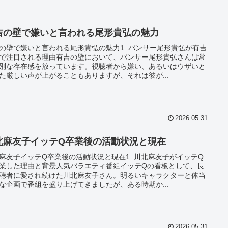
吉の壁で嫌いと言われる尾形貴弘の魅力
の壁で嫌いと言われる尾形貴弘の魅力1. パンサー尾形貴弘が有吉
で注目される理由有吉の壁において、パンサー尾形貴弘さんは常
別な存在感を放っています。視聴者から嫌い、あるいはウザいと
た厳しい声が上がることもありますが、それは彼が...
2026.05.31
北麻友子イッテQ卒業後の活動状況と現在
麻友子イッテQ卒業後の活動状況と現在1. 川北麻友子がイッテQ
業した理由と背景人気バラエティ番組イッテQの看板として、長
聴者に愛され続けた川北麻友子さん。明るいキャラクターと体当
な企画で番組を盛り上げてきましたが、ある時期か...
2026.05.31