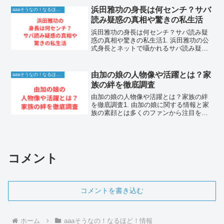
な演技力で、長年にわたり日本の芸能界
浜田雅功の身長は何センチ？サバ
aaaそうなの！なるほど！情報
で輝き続けている...
読み疑惑の真相や驚きの私生活
浜田雅功の身長は何センチ？サバ読み疑
惑の真相や驚きの私生活1. 浜田雅功の公
式身長とネットで囁かれるサバ読み疑惑
お笑い界のトップ君臨し続けるお笑いコ
ンビのツッコミ担当である浜田雅功さ
ん。テレビ番組で見せる圧倒的な存在感
由加の娘の人物像や活躍とは？家
aaaそうなの！なるほど！情報
と鋭いツッコミは、多く...
族の絆を徹底調査
由加の娘の人物像や活躍とは？家族の絆
を徹底調査1. 由加の娘に関する情報と家
族の素顔とは多くのファンから注目を集
める由加さんの娘さん。華やかな家庭環
境の中で、彼女がどのような教育を受
け、どのような人間として成長している
のかは、多くの人々が関...
コメント
コメントを書き込む
ホーム
aaaそうなの！なるほど！情報