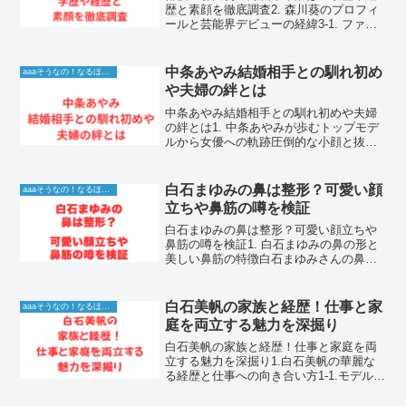
歴と素顔を徹底調査2. 森川葵のプロフィ
ールと芸能界デビューの経緯3-1. ファッ
ションモデルから女優への道森川葵さん
が芸能界に入るきっかけとなったのは、
2010年に開催された雑誌の専属モデルオ
中条あやみ結婚相手との馴れ初め
aaaそうなの！なるほど！情報
ーディショ...
や夫婦の絆とは
中条あやみ結婚相手との馴れ初めや夫婦
の絆とは1. 中条あやみが歩むトップモデ
ルから女優への軌跡圧倒的な小顔と抜群
のスタイルで、モデル界のトップを走り
続ける中条あやみさん。デビュー当時か
らその美しさは際立っており、多くのフ
白石まゆみの鼻は整形？可愛い顔
aaaそうなの！なるほど！情報
ァッション誌で表紙を...
立ちや鼻筋の噂を検証
白石まゆみの鼻は整形？可愛い顔立ちや
鼻筋の噂を検証1. 白石まゆみの鼻の形と
美しい鼻筋の特徴白石まゆみさんの鼻の
形状や、横顔の美しさなど鼻筋に関する
特徴について詳しく解説していきます。
結論として、彼女の鼻は高すぎず低すぎ
白石美帆の家族と経歴！仕事と家
aaaそうなの！なるほど！情報
ない絶妙な高さがあり...
庭を両立する魅力を深掘り
白石美帆の家族と経歴！仕事と家庭を両
立する魅力を深掘り1.白石美帆の華麗な
る経歴と仕事への向き合い方1-1.モデルか
ら女優へ羽ばたいた原点と成長白石美帆
さんは、その透明感あふれる美貌と確か