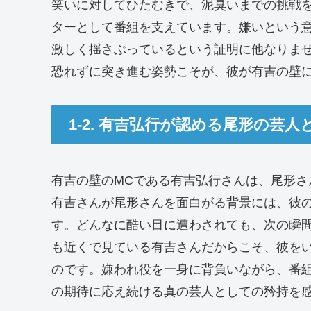
笑いに対してひたむきで、泥臭いまでの挑戦
ターとして番組を支えています。嫌いという
激しく揺さぶっているという証明に他なりま
恐れずに突き進む姿勢こそが、彼が有吉の壁
1-2. 有吉弘行が認める尾形の芸
有吉の壁のMCである有吉弘行さんは、尾形
有吉さんが尾形さんを面白がる背景には、彼
す。どんなに酷い目に遭わされても、次の瞬
も近くで見ている有吉さんだからこそ、彼を
のです。嫌われ役を一身に背負いながら、番
の期待に応え続ける真の芸人としての矜持を