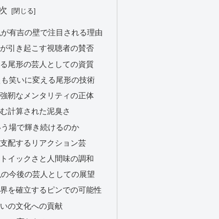
次
貴弘が有吉の壁で注目される理由
姿勢が引き起こす視聴者の賛否
認める尾形の芸人としての資質
さえも笑いに変える尾形の技術
する強靭なメンタリティの正体
き込む計算された泥臭さ
という場で輝き続けるのか
感を支配するリアクション芸
のストイックさと人間味の調和
貴弘の今後の芸人としての展望
の世界を確立するピンでの可能性
と笑いの文化への貢献