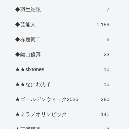
◆羽生結弦
7
◆芸能人
1,189
◆赤楚衛二
6
◆鍵山優真
23
★★sixtones
10
★★なにわ男子
15
★ゴールデンウィーク2026
280
★ミラノオリンピック
141