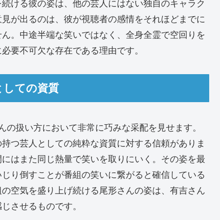
を続ける彼の姿は、他の芸人にはない独自のキャラク
意見が出るのは、彼が視聴者の感情をそれほどまでに
せん。中途半端な笑いではなく、全身全霊で空回りを
に必要不可欠な存在である理由です。
人としての資質
さんの扱い方において非常に巧みな采配を見せます。
の持つ芸人としての純粋な資質に対する信頼がありま
間にはまた同じ熱量で笑いを取りにいく。その姿を最
いじり倒すことが番組の笑いに繋がると確信している
組の空気を盛り上げ続ける尾形さんの姿は、有吉さん
感じさせるものです。