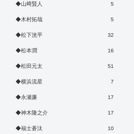
◆山﨑賢人
5
◆木村拓哉
5
◆松下洸平
32
◆松本潤
16
◆松田元太
51
◆横浜流星
7
◆永瀬廉
17
◆神木隆之介
17
◆福士蒼汰
10