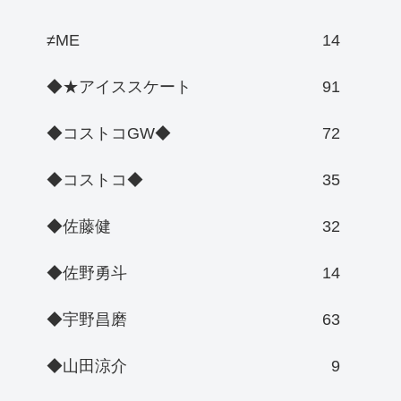
≠ME
14
◆★アイススケート
91
◆コストコGW◆
72
◆コストコ◆
35
◆佐藤健
32
◆佐野勇斗
14
◆宇野昌磨
63
◆山田涼介
9