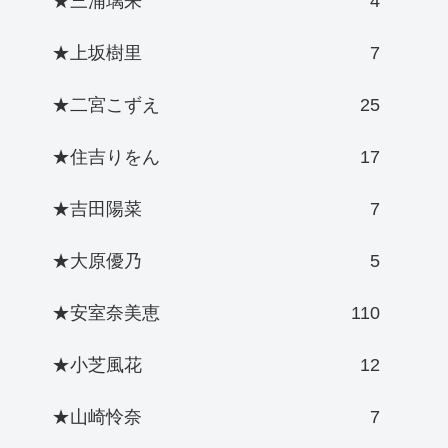
★三浦璃来
4
★上坂樹里
7
★二宮こずえ
25
★住吉りをん
17
★吉田陽菜
7
★大原優乃
5
★安室奈美恵
110
★小芝風花
12
★山崎怜奈
7