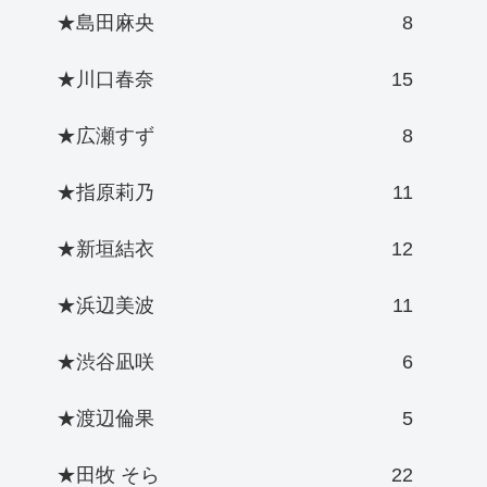
★島田麻央
8
★川口春奈
15
★広瀬すず
8
★指原莉乃
11
★新垣結衣
12
★浜辺美波
11
★渋谷凪咲
6
★渡辺倫果
5
★田牧 そら
22