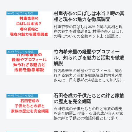
ュー発表は、ファンが待ち望んでいた最
高のニュースです。ついに新たなグルー
プが正式に活動を開始し、世界中から熱
村重杏奈の口ばしは本当？噂の真
aaaそうなの！なるほど！情報
い視線が注がれています...
相と現在の魅力を徹底調査
村重杏奈の口ばしは本当？噂の真相と現
在の魅力を徹底調査1. 村重杏奈と口ばし
の噂についての全貌ネット上で話題とな
っている村重杏奈 口ばしというキーワー
ドは、彼女のファンや視聴者の間で非常
に高い関心を集めています。特定のテレ
竹内希来里の経歴やプロフィー
aaaそうなの！なるほど！情報
ビ番組やSNS上の...
ル、知られざる魅力と活動を徹底
解説
竹内希来里の経歴やプロフィール、知ら
れざる魅力と活動を徹底解説竹内希来里
さんは、日向坂46の4期生として加入以
降、その愛らしいルックスと個性豊かな
キャラクターで多くのファンを魅了して
いる大人気アイドルです。結論から言う
石田壱成の子供たちとの絆と家族
aaaそうなの！なるほど！情報
と、彼女の底知れない魅...
の歴史を完全網羅
石田壱成の子供たちとの絆と家族の歴史
を完全網羅1. 俳優・石田壱成が歩んだ家
族の絆と子供との物語俳優として多くの
ドラマや映画で輝かしい実績を残してき
た石田壱成さん。彼の人生は波乱万丈で