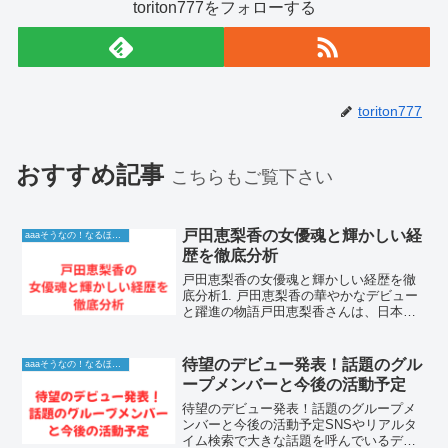
toriton777をフォローする
toriton777
おすすめ記事
こちらもご覧下さい
戸田恵梨香の女優魂と輝かしい経
aaaそうなの！なるほど！情報
歴を徹底分析
戸田恵梨香の女優魂と輝かしい経歴を徹
底分析1. 戸田恵梨香の華やかなデビュー
と躍進の物語戸田恵梨香さんは、日本を
代表する実力派女優として数多くの名作
ドラマや映画で圧倒的な存在感を放ち続
けています。中学生の頃に芸能界入りを
待望のデビュー発表！話題のグル
aaaそうなの！なるほど！情報
果たし、デビュー直後...
ープメンバーと今後の活動予定
待望のデビュー発表！話題のグループメ
ンバーと今後の活動予定SNSやリアルタ
イム検索で大きな話題を呼んでいるデビ