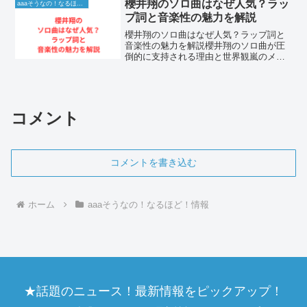
あり、その私生活、特に結婚や離婚、そ
櫻井翔のソロ曲はなぜ人気？ラッ
aaaそうなの！なるほど！情報
して子供たちとの関わ...
プ詞と音楽性の魅力を解説
櫻井翔のソロ曲はなぜ人気？ラップ詞と
音楽性の魅力を解説櫻井翔のソロ曲が圧
倒的に支持される理由と世界観嵐のメン
バーとして、そしてニュースキャスター
や俳優として多方面で活躍する櫻井翔さ
ん。彼を語る上で欠かせないのが、高い
音楽的センスと独自の言語...
コメント
コメントを書き込む
ホーム
aaaそうなの！なるほど！情報
★話題のニュース！最新情報をピックアップ！