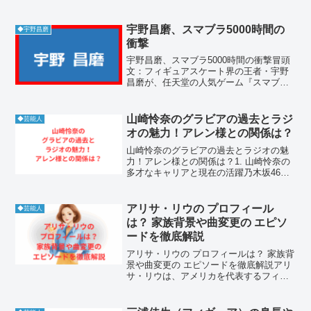
独身を貫く意志柴咲コウが結婚しない理
由は、結婚を人生の絶対的なゴールと捉
えず、個人の自由と精神的な自立を最優
宇野昌磨、スマブラ5000時間の
◆宇野昌磨
先にしているためです...
衝撃
宇野昌磨、スマブラ5000時間の衝撃冒頭
文：フィギュアスケート界の王者・宇野
昌磨が、任天堂の人気ゲーム『スマブラ
SP』に5000時間以上を費やしていたこと
を自身のX（旧Twitter）で明かし、話題を
呼んでいます。世界で戦うスケーター
山崎怜奈のグラビアの過去とラジ
◆芸能人
が、ゲ...
オの魅力！アレン様との関係は？
山崎怜奈のグラビアの過去とラジオの魅
力！アレン様との関係は？1. 山崎怜奈の
多才なキャリアと現在の活躍乃木坂46の
卒業生として知られる山崎怜奈さんは、
現在、タレントやラジオパーソナリティ
として目覚ましい活躍を遂げています。
アリサ・リウの プロフィール
◆芸能人
慶應義塾大学卒業と...
は？ 家族背景や曲変更の エピソ
ードを徹底解説
アリサ・リウの プロフィールは？ 家族背
景や曲変更の エピソードを徹底解説アリ
サ・リウは、アメリカを代表するフィギ
ュアスケーターとして若くして世界の舞
台で活躍しました。彼女の演技は常に注
目を集め、曲変更のエピソードや家族と