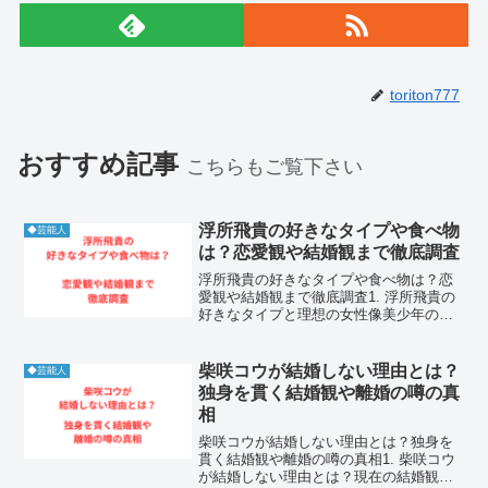
toriton777
おすすめ記事
こちらもご覧下さい
浮所飛貴の好きなタイプや食べ物
◆芸能人
は？恋愛観や結婚観まで徹底調査
浮所飛貴の好きなタイプや食べ物は？恋
愛観や結婚観まで徹底調査1. 浮所飛貴の
好きなタイプと理想の女性像美少年のメ
ンバーとしてマルチな才能を発揮してい
る浮所飛貴さんは、自身の好きな女性の
タイプについても詳しく語っています。
柴咲コウが結婚しない理由とは？
◆芸能人
彼は非常に社交的でエ...
独身を貫く結婚観や離婚の噂の真
相
柴咲コウが結婚しない理由とは？独身を
貫く結婚観や離婚の噂の真相1. 柴咲コウ
が結婚しない理由とは？現在の結婚観と