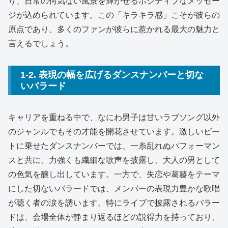
り、日常の何気ない風景を輝かせるポジティブなメッセー
ジが込められています。この「キラキラ感」こそが彼らの
原点であり、多くのファンが彼らに惹かれる最大の魅力と
言えるでしょう。
1-2. 表現の幅を広げるダンスナンバーと切な
いバラード
キャリアを重ねる中で、なにわ男子は甘いラブソング以外
のジャンルでもその才能を開花させています。激しいビー
トに乗せたダンスナンバーでは、一糸乱れぬパフォーマン
スと共に、力強くも繊細な歌声を披露し、大人の男として
の色気を醸し出しています。一方で、失恋や葛藤をテーマ
にした切ないバラードでは、メンバーの表現力豊かな歌唱
が聴く者の涙を誘います。特にライブで披露されるバラー
ドは、会場全体が静まり返るほどの説得力を持っており、