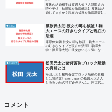
夏帆の結婚相手は渡辺大知？入籍間近の
噂や子供、結婚観を徹底解説1. 夏帆は結
婚してますか？現在の状況を徹底調査1-1.
夏帆の結婚相手だれ？公式発表の有無を
確認夏帆は現在、結婚しておらず独身で
す。2026年4月時点において、夏帆の所属
篠原倖太朗 彼女の噂を検証！駒
◆芸能人
事務所...
大エースの好きなタイプと現在の
活躍
篠原倖太朗 彼女の噂を検証！駒大エース
の好きなタイプと現在の活躍1. 駒澤大
学・篠原倖太朗に彼女はいる？気になる
恋愛事情を調査1-1. 篠原倖太朗 彼女に関
する現在の噂と真相篠原倖太朗 彼女に関
する具体的な交際情報は、現在のところ
松田元太と猪狩蒼弥ブロック騒動
◆松田元太
一切確認さ...
の真相とは
松田元太と猪狩蒼弥ブロック騒動の真相
とは冒頭文Travis Japanの松田元太さん
とHiHi Jetsの猪狩蒼弥さんは、同世代の
人気ジャニーズメンバーとして注目を集
めています。そんな二人の名前とともに
検索されるのが「ブロック」というキー
ワ...
コメント