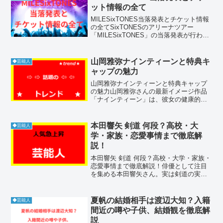
ット情報の全て
MILESixTONES当落発表とチケット情報
の全てSixTONESのアリーナツアー
「MILESixTONES」の当落発表が行わ
れ、SNSでは歓喜と落選の声が飛び交っ
ています。この記事では、当落発表の詳
細から復活当選、一般販売、追加公演の
山岡雅弥ナインティーンと特典キ
◆芸能人
可...
ャップの魅力
山岡雅弥ナインティーンと特典キャップ
の魅力山岡雅弥さんの最新イメージ作品
「ナインティーン」は、彼女の健康的な
スタイルと自然体の魅力が詰まった注目
作です。特にキャップ付きの限定版が登
場し、ファンの間で話題となっていま
本田響矢 剣道 何段？高校・大
◆芸能人
す。本記事では、「山岡雅弥...
学・家族・恋愛事情まで徹底解
説！
本田響矢 剣道 何段？高校・大学・家族・
恋愛事情まで徹底解説！俳優として注目
を集める本田響矢さん。実は剣道の実力
者としても知られています。「本田響矢
剣道 何段」というキーワードで検索する
人が多いのは、彼の意外な一面に興味を
夏帆の結婚相手は渡辺大知？入籍
◆芸能人
持っているからで...
間近の噂や子供、結婚観を徹底解
説