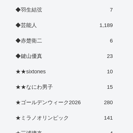
◆羽生結弦
7
◆芸能人
1,189
◆赤楚衛二
6
◆鍵山優真
23
★★sixtones
10
★★なにわ男子
15
★ゴールデンウィーク2026
280
★ミラノオリンピック
141