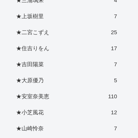
★三浦璃来
4
★上坂樹里
7
★二宮こずえ
25
★住吉りをん
17
★吉田陽菜
7
★大原優乃
5
★安室奈美恵
110
★小芝風花
12
★山崎怜奈
7