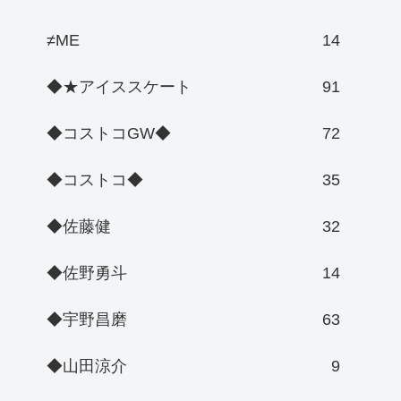
≠ME
14
◆★アイススケート
91
◆コストコGW◆
72
◆コストコ◆
35
◆佐藤健
32
◆佐野勇斗
14
◆宇野昌磨
63
◆山田涼介
9