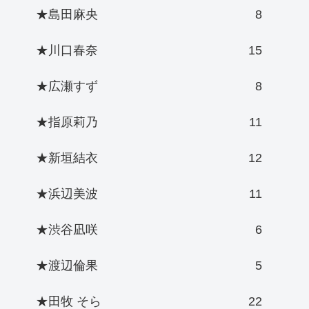
★島田麻央
8
★川口春奈
15
★広瀬すず
8
★指原莉乃
11
★新垣結衣
12
★浜辺美波
11
★渋谷凪咲
6
★渡辺倫果
5
★田牧 そら
22