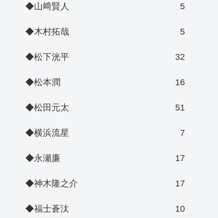
◆山﨑賢人
5
◆木村拓哉
5
◆松下洸平
32
◆松本潤
16
◆松田元太
51
◆横浜流星
7
◆永瀬廉
17
◆神木隆之介
17
◆福士蒼汰
10