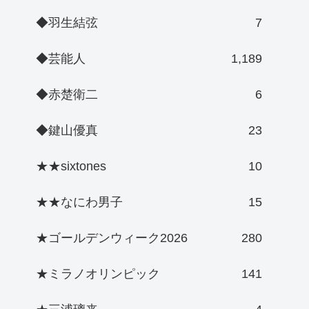
◆羽生結弦
7
◆芸能人
1,189
◆赤楚衛二
6
◆鍵山優真
23
★★sixtones
10
★★なにわ男子
15
★ゴールデンウィーク2026
280
★ミラノオリンピック
141