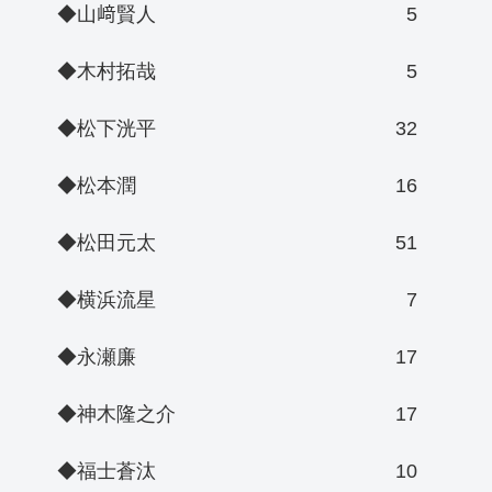
◆山﨑賢人
5
◆木村拓哉
5
◆松下洸平
32
◆松本潤
16
◆松田元太
51
◆横浜流星
7
◆永瀬廉
17
◆神木隆之介
17
◆福士蒼汰
10