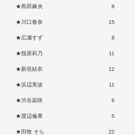
★島田麻央
8
★川口春奈
15
★広瀬すず
8
★指原莉乃
11
★新垣結衣
12
★浜辺美波
11
★渋谷凪咲
6
★渡辺倫果
5
★田牧 そら
22