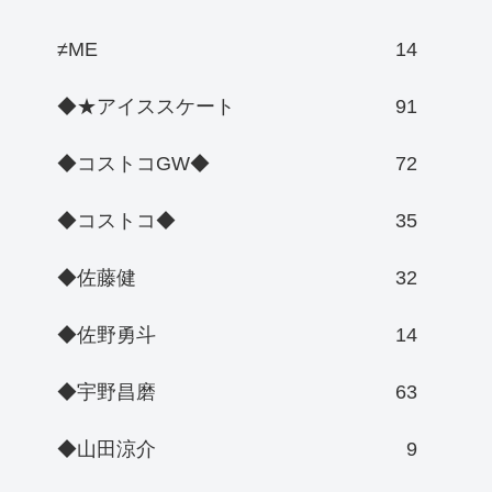
≠ME
14
◆★アイススケート
91
◆コストコGW◆
72
◆コストコ◆
35
◆佐藤健
32
◆佐野勇斗
14
◆宇野昌磨
63
◆山田涼介
9