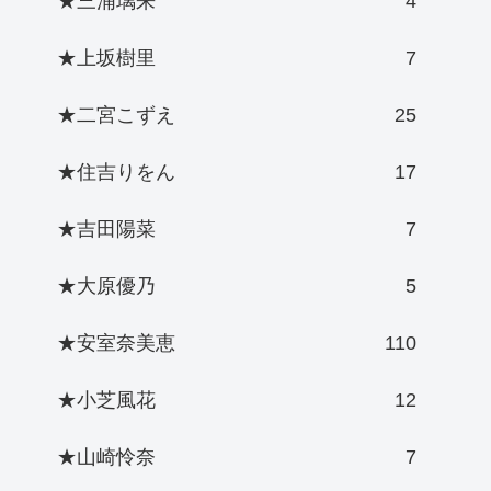
★三浦璃来
4
★上坂樹里
7
★二宮こずえ
25
★住吉りをん
17
★吉田陽菜
7
★大原優乃
5
★安室奈美恵
110
★小芝風花
12
★山崎怜奈
7