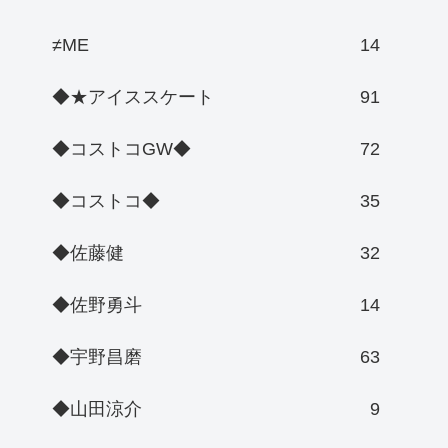
≠ME
14
◆★アイススケート
91
◆コストコGW◆
72
◆コストコ◆
35
◆佐藤健
32
◆佐野勇斗
14
◆宇野昌磨
63
◆山田涼介
9