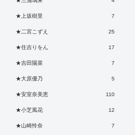
★三浦璃来
4
★上坂樹里
7
★二宮こずえ
25
★住吉りをん
17
★吉田陽菜
7
★大原優乃
5
★安室奈美恵
110
★小芝風花
12
★山崎怜奈
7