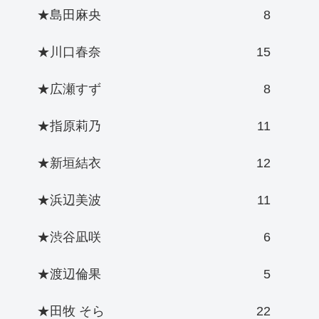
★島田麻央
8
★川口春奈
15
★広瀬すず
8
★指原莉乃
11
★新垣結衣
12
★浜辺美波
11
★渋谷凪咲
6
★渡辺倫果
5
★田牧 そら
22