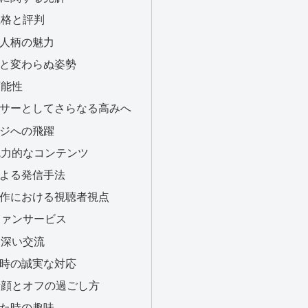
性格と評判
な人柄の魅力
の絆と変わらぬ姿勢
可能性
エンサーとしてさらなる高みへ
ージへの飛躍
魅力的なコンテンツ
による発信手法
ツ制作における視聴者視点
ファンサービス
じた深い交流
出演時の誠実な対応
素顔とオフの過ごし方
れた時の趣味