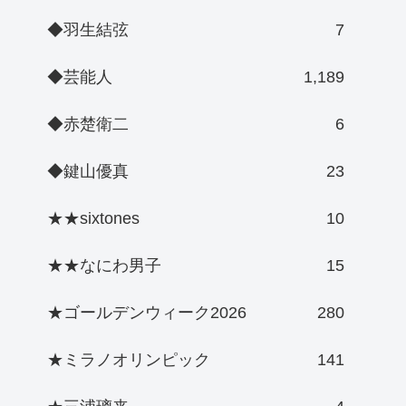
◆羽生結弦
7
◆芸能人
1,189
◆赤楚衛二
6
◆鍵山優真
23
★★sixtones
10
★★なにわ男子
15
★ゴールデンウィーク2026
280
★ミラノオリンピック
141