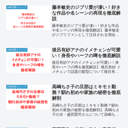
ラクターとして親しまれています。多く
のファンが宮舘涼太学歴や宮舘涼太経歴
藤本敏史のジブリ愛が凄い！好き
a★芸能トレンド
について関心を寄...
な作品や名シーンの再現を徹底解
説
藤本敏史のジブリ愛が凄い！好きな作品
や名シーンの再現を徹底解説1. 藤本敏史
がジブリファンとして注目される理由お
笑いコンビFUJIWARAのフジモンこと藤
本敏史さんは、芸能界でも屈指のスタジ
オジブリファンとして知られています。
後呂有紗アナのイメチェンが可愛
a★芸能トレンド
バラエティ番組...
い！身長やハーフの噂を徹底解説
後呂有紗アナのイメチェンが可愛い！身
長やハーフの噂を徹底解説1. 後呂有紗 イ
メチェンで話題の髪型について後呂有紗
アナウンサーは、これまでおでこを出し
た大人っぽいヘアスタイルが印象的でし
たが、最近になって前髪を作るイメチェ
高嶋ちさ子の旦那はミキモト勤
a★芸能トレンド
ンをして大きな話題...
務？馴れ初めや家族の秘密を徹底
解剖
高嶋ちさ子の旦那はミキモト勤務？馴れ
初めや家族の秘密を徹底解剖1. 高嶋ちさ
子の夫・盛田賢司さんについて高嶋ちさ
子さんの夫である盛田賢司さんは、一般
人でありながらその華麗なるバックグラ