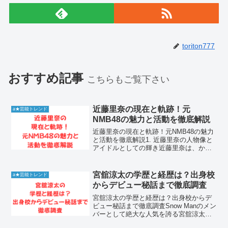
toriton777
おすすめ記事
こちらもご覧下さい
近藤里奈の現在と軌跡！元
a★芸能トレンド
NMB48の魅力と活動を徹底解説
近藤里奈の現在と軌跡！元NMB48の魅力
と活動を徹底解説1. 近藤里奈の人物像と
アイドルとしての輝き近藤里奈は、かつ
てNMB48の第一期生として絶大な人気を
誇った元アイドルです。彼女がグループ
で見せた愛らしい笑顔と、成長とともに
宮舘涼太の学歴と経歴は？出身校
a★芸能トレンド
磨かれたパフ...
からデビュー秘話まで徹底調査
宮舘涼太の学歴と経歴は？出身校からデ
ビュー秘話まで徹底調査Snow Manのメン
バーとして絶大な人気を誇る宮舘涼太さ
んは、その優雅な振る舞いから貴族キャ