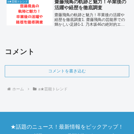
ウンドが大きな話題を呼んでいます。高
齋藤飛鳥の軌跡と魅力！卒業後の
a★芸能トレンド
級宝飾店ミキモトでの...
活躍や経歴を徹底調査
齋藤飛鳥の軌跡と魅力！卒業後の活躍や
経歴を徹底調査1. 齋藤飛鳥の芸能界での
輝かしい足跡1-1. 乃木坂46の絶対的エー
スとしての活躍齋藤飛鳥は、日本を代表
するアイドルグループ乃木坂46の第1期生
としてデビューしました。グループ加入
当初から...
コメント
コメントを書き込む
ホーム
a★芸能トレンド
★話題のニュース！最新情報をピックアップ！