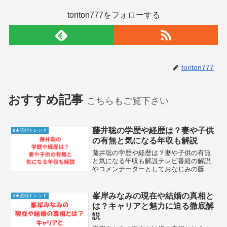
toriton777をフォローする
toriton777
おすすめ記事
こちらもご覧下さい
藤井聡の学歴や経歴は？妻や子供
a★芸能トレンド
の有無と気になる年収も解説
藤井聡の学歴や経歴は？妻や子供の有無
と気になる年収も解説テレビ番組の解説
やコメンテーターとしておなじみの藤井
聡氏に注目が集まっています。京都大学
大学院の教授という肩書きを持ちなが
ら、鋭い視点で政治や経済を語る姿が印
峯岸みなみの現在や結婚の真相と
a★芸能トレンド
象的です。この記事では、藤...
は？キャリアと魅力に迫る徹底解
説