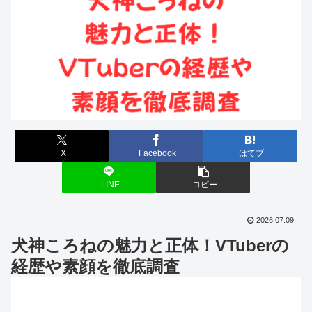
X
Facebook
はてブ
LINE
コピー
2026.07.09
犬神ころねの魅力と正体！VTuberの
経歴や素顔を徹底調査