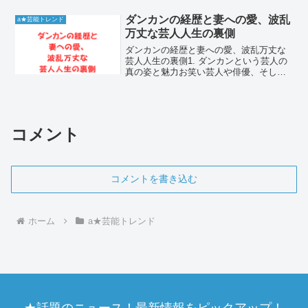
感を放つお笑いコンビ、バナナマンのボ
ケ担当として知られています。デビュー
ダンカンの経歴と妻への愛、波乱
a★芸能トレンド
当時の彼は、今とはま...
万丈な芸人人生の裏側
ダンカンの経歴と妻への愛、波乱万丈な
芸人人生の裏側1. ダンカンという芸人の
真の姿と魅力お笑い芸人や俳優、そして
脚本家として多岐にわたる活躍を見せる
ダンカンさん。その独特の語り口や個性
的キャラクターは、長い芸歴の中で多く
のファンに愛されてき...
コメント
コメントを書き込む
ホーム
a★芸能トレンド
★話題のニュース！最新情報をピックアップ！