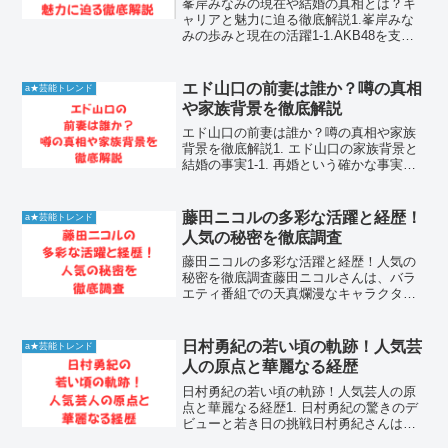
峯岸みなみの現在や結婚の真相とは？キ
ャリアと魅力に迫る徹底解説1.峯岸みな
みの歩みと現在の活躍1-1.AKB48を支え
続けた存在峯岸みなみさんは、日本を代
表するアイドルグループAKB48の第1期メ
ンバーとして活動を開始しました。長年
エド山口の前妻は誰か？噂の真相
a★芸能トレンド
にわたり...
や家族背景を徹底解説
エド山口の前妻は誰か？噂の真相や家族
背景を徹底解説1. エド山口の家族背景と
結婚の事実1-1. 再婚という確かな事実エ
ド山口が再婚している事実は、多くの信
頼できる情報源によって確認されていま
す。彼は過去に結婚と離婚を経験し、現
藤田ニコルの多彩な活躍と経歴！
a★芸能トレンド
在は元アイドル...
人気の秘密を徹底調査
藤田ニコルの多彩な活躍と経歴！人気の
秘密を徹底調査藤田ニコルさんは、バラ
エティ番組での天真爛漫なキャラクター
で一躍人気となり、現在ではモデルやプ
ロデューサーとしても多方面で活躍する
タレントです。デビュー当初のポップな
日村勇紀の若い頃の軌跡！人気芸
a★芸能トレンド
イメージから、現在は洗練...
人の原点と華麗なる経歴
日村勇紀の若い頃の軌跡！人気芸人の原
点と華麗なる経歴1. 日村勇紀の驚きのデ
ビューと若き日の挑戦日村勇紀さんは、
日本のお笑い界において唯一無二の存在