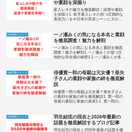
や素顔を深掘り
家入レオの魅力を徹底解説！経歴や素顔
を深掘り1. 歌手家入レオの持つ圧倒的な
表現力いまや日本の音楽シーンに欠かせ
ない存在となった家入レオさん。彼女が
放つ唯一無二の歌声は、多くの人々の心
に深く突き刺さります。若くしてデビュ
一ノ瀬みくの気になる本名と素顔
a★芸能トレンド
ーを果たし、数々のヒ...
を徹底調査！魅力を解剖
一ノ瀬みくの気になる本名と素顔を徹底
調査！魅力を解剖1.一ノ瀬みくが放つ圧
倒的な存在感の秘密1-1.一ノ瀬みくが多く
のファンを虜にする理由一ノ瀬みくさん
は、その透明感あふれるビジュアルと天
真爛漫なキャラクターで、多くのファン
俳優寛一郎の母親は元女優？亜矢
a★芸能トレンド
の心を掴んで離し...
子さんの素顔や家族の絆を徹底解
説
俳優寛一郎の母親は元女優？亜矢子さん
の素顔や家族の絆を徹底解説1. 寛一郎の
母親の素顔と家族の真実1-1. 寛一郎の母
親は元女優の亜矢子さん俳優として活躍
する寛一郎さんの母親は、元女優の亜矢
子さんです。彼女はかつて俳優座に所属
羽生結弦の現在と2026年最新の
a★芸能トレンド
していた舞台女...
話題を徹底解説するブログ記事
羽生結弦の現在と2026年最新の話題を徹