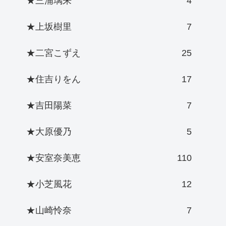
★三浦璃来
4
★上坂樹里
7
★二宮こずえ
25
★住吉りをん
17
★吉田陽菜
7
★大原優乃
5
★安室奈美恵
110
★小芝風花
12
★山崎怜奈
7