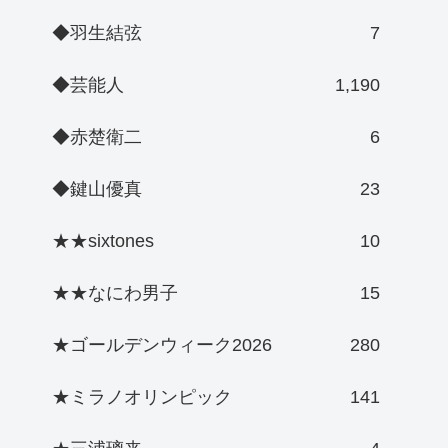
◆羽生結弦
7
◆芸能人
1,190
◆赤楚衛二
6
◆鍵山優真
23
★★sixtones
10
★★なにわ男子
15
★ゴールデンウィーク2026
280
★ミラノオリンピック
141