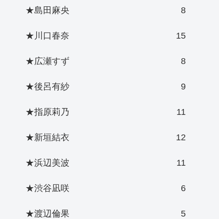
★島田麻央
8
★川口春奈
15
★広瀬すず
8
★後呂有紗
9
★指原莉乃
11
★新垣結衣
12
★浜辺美波
11
★渋谷凪咲
6
★渡辺倫果
5