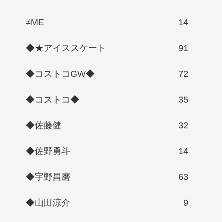
≠ME
14
◆★アイススケート
91
◆コストコGW◆
72
◆コストコ◆
35
◆佐藤健
32
◆佐野勇斗
14
◆宇野昌磨
63
◆山田涼介
9