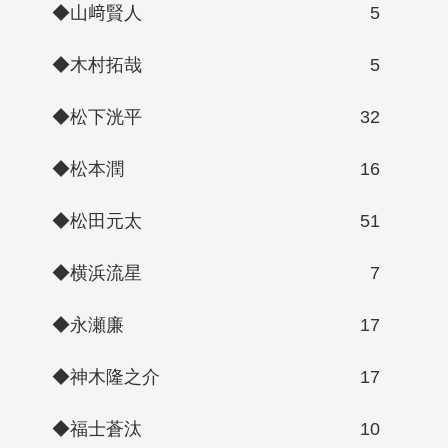
◆山﨑賢人
5
◆木村拓哉
5
◆松下洸平
32
◆松本潤
16
◆松田元太
51
◆横浜流星
7
◆永瀬廉
17
◆神木隆之介
17
◆福士蒼汰
10