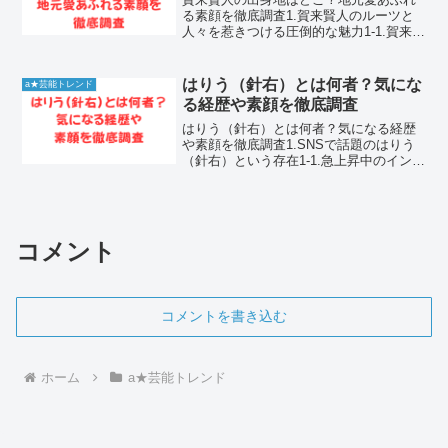
る素顔を徹底調査1.賀来賢人のルーツと
人々を惹きつける圧倒的な魅力1-1.賀来賢
人が多くのファンを魅了し続ける理由賀
来賢人さんは、その卓越した演技力とコ
メディからシリアスまで自在にこなす幅
はりう（針右）とは何者？気にな
a★芸能トレンド
広い表現力で、現...
る経歴や素顔を徹底調査
はりう（針右）とは何者？気になる経歴
や素顔を徹底調査1.SNSで話題のはりう
（針右）という存在1-1.急上昇中のインフ
ルエンサー針右の正体近年、SNSを中心
に急速に知名度を上げているインフルエ
ンサーの針右さんは、その独特な世界観
と高い編集技...
コメント
コメントを書き込む
ホーム
a★芸能トレンド