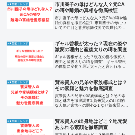
ンを魅了し続けている注目の存在です。
市川團子の母はどんな人？元CA
a★芸能トレンド
彼女が発信するメ...
の噂や離婚の真相を徹底検証
市川團子の母はどんな人？元CAの噂や離
婚の真相を徹底検証1. 市川團子の母につ
いての注目と背景歌舞伎界で次世代のス
ターとして活躍する市川團子さん。その
華やかな活躍の裏で、ファンや世間が特
に気にかけているのが彼の家族、とりわ
ギャル曽根が太った？現在の姿や
a★芸能トレンド
け母親の存在です。...
激変の理由と産後太りの噂を調査
ギャル曽根が太った？現在の姿や激変の
理由と産後太りの噂を調査1. ギャル曽根
の体型に変化？最近太ったと言われる背
景と現状大食いタレントとして長年第一
線で活躍しているギャル曽根さんに対
し、最近インターネット上で太ったので
賀来賢人の兄弟や家族構成とは？
a★芸能トレンド
はないかという声が上が...
その素顔と魅力を徹底調査
賀来賢人の兄弟や家族構成とは？その素
顔と魅力を徹底調査1.賀来賢人の圧倒的
な人気と家族への関心1-1.なぜ賀来賢人が
多くのファンを魅了するのか賀来賢人さ
んは、その卓越した演技力とコメディか
らシリアスまでこなす幅広い表現力で、
賀来賢人の出身地はどこ？地元愛
a★芸能トレンド
現在のエンターテ...
あふれる素顔を徹底調査
賀来賢人の出身地はどこ？地元愛あふれ