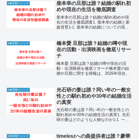
柴本幸の旦那は誰？結婚の馴れ初
a★芸能トレンド
めや現在の生活を徹底調査
柴本幸の旦那は誰？結婚の馴れ初めや現
在の生活を徹底調査1. 柴本幸の結婚と家
族背景1-1. 柴本幸の結婚についての現状
女優として活躍する柴本幸さんについ
て、結婚に関する具体的な公式発表や報
道は現在のところ確認されていません。
橋本愛 旦那は誰？結婚の噂や現
a★芸能トレンド
ネット上では「結...
在の活動・出演映画を徹底リサー
チ
橋本愛 旦那は誰？結婚の噂や現在の活
動・出演映画を徹底リサーチ橋本愛の結
婚や旦那に関する情報は、2026年現在に
おいて一切公表されておらず、橋本愛は
独身を貫いています。橋本愛は10代の頃
から映画界の第一線で活躍し続けてお
光石研の妻は誰？同い年の一般女
a★芸能トレンド
り、ミステリアスな雰...
性との馴れ初めや30年の結婚生活
の真実
光石研の妻は誰？同い年の一般女性との
馴れ初めや30年の結婚生活の真実1. 光石
研の妻はどのような人物なのか1-1. 一般
女性との結婚生活の全貌名脇役として知
られる光石研さんですが、その私生活に
ついては多くの謎に包まれています。結
timeleszへの曲提供者は誰？豪華
a★芸能トレンド