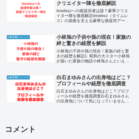
論から言えば...
クリエイター陣を徹底解説
timeleszへの曲提供者は誰？豪華クリエ
イター陣を徹底解説timelesz（タイムレ
ス）の楽曲を支える豪華な曲提供アーテ
ィストやクリエイターの情報を詳しくお
届けします。Sexy Zoneからの改名を経
て新体制となり、音楽性をさらに進化
小林旭の子供や孫の現在！家族の
a★芸能トレンド
さ...
絆と驚きの経歴を解説
小林旭の子供や孫の現在！家族の絆と驚
きの経歴を解説1. 昭和の大スター小林旭
が築いた家族の物語小林旭さんといえ
ば、昭和の歌謡界と映画界を駆け抜けた
不世出の大スターです。その力強い歌声
と男気あふれるキャラクターは、今なお
白石まゆみさんの出身地はどこ？
a★芸能トレンド
多くのファンに愛されて...
プロフィールや経歴を徹底調査
白石まゆみさんの出身地はどこ？プロフ
ィールや経歴を徹底調査白石まゆみさん
の出身地について気になっていません
か？多くのファンから注目を集めている
彼女のプロフィールやこれまでの経歴に
ついて、詳しく知りたいという方が増え
ています。この記事では、白...
コメント