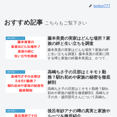
toriton777
おすすめ記事
こちらもご覧下さい
藤本美貴の実家はどんな場所？家
a★芸能トレンド
族の絆と生い立ちを調査
藤本美貴の実家はどんな場所？家族の絆
と生い立ちを調査1. 藤本美貴の実家に関
する噂と家族の絆藤本美貴は、かつて国
民的アイドルとして活躍し、現在はママ
タレントとして多忙な日々を送っていま
す。そんな藤本美貴のルーツである実家
高嶋ちさ子の旦那はミキモト勤
a★芸能トレンド
については、ファンか...
務？馴れ初めや家族の秘密を徹底
解剖
高嶋ちさ子の旦那はミキモト勤務？馴れ
初めや家族の秘密を徹底解剖1. 高嶋ちさ
子の夫・盛田賢司さんについて高嶋ちさ
子さんの夫である盛田賢司さんは、一般
人でありながらその華麗なるバックグラ
ウンドが大きな話題を呼んでいます。高
後呂有紗アナの噂の真実と家族や
a★芸能トレンド
級宝飾店ミキモトでの...
ルーツを徹底紹介