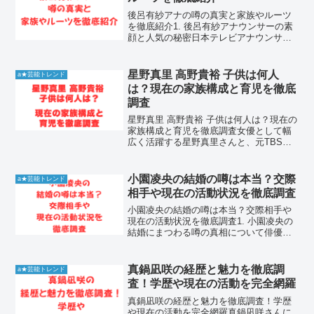
後呂有紗アナの噂の真実と家族やルーツ
を徹底紹介1. 後呂有紗アナウンサーの素
顔と人気の秘密日本テレビアナウンサー
として活躍する後呂有紗さんは、その端
正な顔立ちと知的なキャラクターで多く
の視聴者を魅了しています。彼女の美し
星野真里 高野貴裕 子供は何人
a★芸能トレンド
さや雰囲気から、しば...
は？現在の家族構成と育児を徹底
調査
星野真里 高野貴裕 子供は何人は？現在の
家族構成と育児を徹底調査女優として幅
広く活躍する星野真里さんと、元TBSア
ナウンサーの高野貴裕さんの間には、子
供は何人いるのか気になる方が多くいま
す。結論からお伝えすると、二人の間に
小園凌央の結婚の噂は本当？交際
a★芸能トレンド
は娘が2人誕生して...
相手や現在の活動状況を徹底調査
小園凌央の結婚の噂は本当？交際相手や
現在の活動状況を徹底調査1. 小園凌央の
結婚にまつわる噂の真相について俳優と
して活動する小園凌央さんですが、ネッ
ト上では彼が結婚しているのではないか
という噂が流れることがあります。有名
真鍋凪咲の経歴と魅力を徹底調
a★芸能トレンド
な芸能人を両親に持つ...
査！学歴や現在の活動を完全網羅
真鍋凪咲の経歴と魅力を徹底調査！学歴
や現在の活動を完全網羅真鍋凪咲さんに