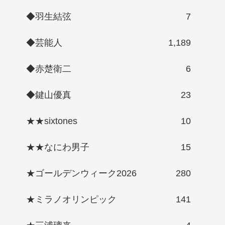
◆羽生結弦
7
◆芸能人
1,189
◆赤楚衛二
6
◆鍵山優真
23
★★sixtones
10
★★なにわ男子
15
★ゴールデンウィーク2026
280
★ミラノオリンピック
141