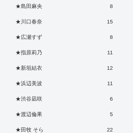
★島田麻央
8
★川口春奈
15
★広瀬すず
8
★指原莉乃
11
★新垣結衣
12
★浜辺美波
11
★渋谷凪咲
6
★渡辺倫果
5
★田牧 そら
22