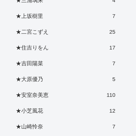
★三浦璃来
4
★上坂樹里
7
★二宮こずえ
25
★住吉りをん
17
★吉田陽菜
7
★大原優乃
5
★安室奈美恵
110
★小芝風花
12
★山崎怜奈
7