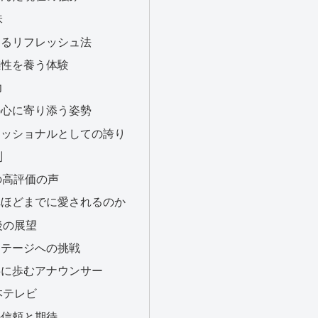
味
整えるリフレッシュ法
な感性を養う体験
力
者の心に寄り添う姿勢
ロフェッショナルとしての誇り
判
Sでの高評価の声
ぜこれほどまでに愛されるのか
今後の展望
なステージへの挑戦
と共に歩むアナウンサー
日本テレビ
での信頼と期待