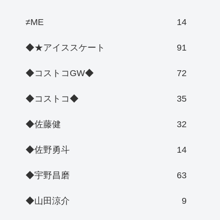
≠ME
14
◆★アイススケート
91
◆コストコGW◆
72
◆コストコ◆
35
◆佐藤健
32
◆佐野勇斗
14
◆宇野昌磨
63
◆山田涼介
9