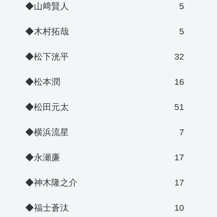
◆山﨑賢人
5
◆木村拓哉
5
◆松下洸平
32
◆松本潤
16
◆松田元太
51
◆横浜流星
7
◆永瀬廉
17
◆神木隆之介
17
◆福士蒼汰
10