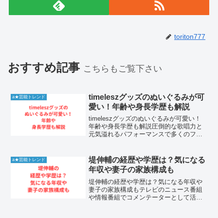
toriton777
おすすめ記事
こちらもご覧下さい
timeleszグッズのぬいぐるみが可
a★芸能トレンド
愛い！年齢や身長学歴も解説
timeleszグッズのぬいぐるみが可愛い！
年齢や身長学歴も解説圧倒的な歌唱力と
元気溢れるパフォーマンスで多くのファ
ンを魅了し続けている大人気グループの
timelesz。彼らのコンサート会場やSNS
発信の場面において、今やファンの間で
堤伸輔の経歴や学歴は？気になる
a★芸能トレンド
爆発的...
年収や妻子の家族構成も
堤伸輔の経歴や学歴は？気になる年収や
妻子の家族構成もテレビのニュース番組
や情報番組でコメンテーターとして活躍
する堤伸輔氏に注目が集まっています。
国際情勢から国内の政治経済まで、幅広