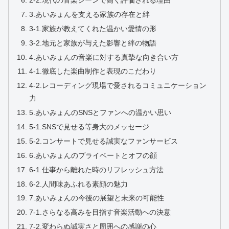
2-2.現代の音楽シーンで高く評価される理由
3.あいみょんを支える家族の存在と絆
3-1.家族が教えてくれた温かい愛情の形
3-2.地元と家族が与えた影響と絆の物語
4.あいみょんの音楽に対する真摯な向き合い方
4-1.徹底した楽曲制作と表現のこだわり
4-2.レコーディング現場で愛されるコミュニケーション
力
5.あいみょんのSNSとファンへの温かい思い
5-1.SNSで見せる等身大のメッセージ
5-2.コンサートで見せる誠実なファンサービス
6.あいみょんのプライベートとオフの顔
6-1.仕事から離れた時のリフレッシュ方法
6-2.人間味あふれる素顔の魅力
7.あいみょんの今後の展望と未来の可能性
7-1.さらなる高みを目指す音楽活動への決意
7-2.変わらぬ誠実さと周囲への感謝の心