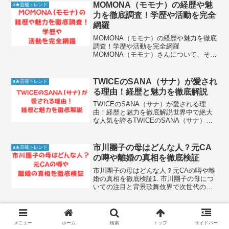
い分野に対して冷静で分かりやすい解説
MOMONA（モモナ）の経歴や魅
a★芸能トレンド
を行う姿が印象的です。こ...
力を徹底調査！学歴や活動を完全
網羅
MOMONA（モモナ）の経歴や魅力を徹底
調査！学歴や活動を完全網羅
MOMONA（モモナ）さんについて、その
多彩な才能や経歴に興味を持つ方が増え
ています。彼女がどのような背景を持
ち、どのような活動をしてきたのか、多
TWICEのSANA（サナ）が愛され
a★芸能トレンド
くのファンが注目しています。...
る理由！経歴と魅力を徹底解説
TWICEのSANA（サナ）が愛される理
由！経歴と魅力を徹底解説世界中で絶大
な人気を誇るTWICEのSANA（サナ）
は、その愛らしいルックスと天真爛漫な
人柄で多くのファンを魅了し続けていま
す。ステージで見せるカリスマ性と、バ
市川團子の母はどんな人？元CA
a★芸能トレンド
ラエティ番組で見...
の噂や離婚の真相を徹底検証
市川團子の母はどんな人？元CAの噂や離
婚の真相を徹底検証1. 市川團子の母につ
いての注目と背景歌舞伎界で次世代のス
ターとして活躍する市川團子さん。その
華やかな活躍の裏で、ファンや世間が特
に気にかけているのが彼の家族、とりわ
後藤謙次の経歴や功績とジャーナ
a★芸能トレンド
け母親の存在です。...
リスト魂の全貌
メニュー
ホーム
検索
トップ
サイドバー