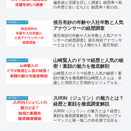
偏差値と活躍を詳しく調査1. 鎮西寿々歌
の学歴と生い立ち1-1. 鎮西寿々歌の出身
地とルーツ鎮西寿々歌さんは、兵庫県出
身のタレント・歌手です。幼少期からそ
の愛らしいルックスと豊かな才能で周囲
後呂有紗の年齢や入社年数と人気
a★芸能トレンド
を魅了し、早く...
アナウンサーの経歴調査
後呂有紗の年齢や入社年数と人気アナウ
ンサーの経歴調査1. 後呂有紗アナウンサ
ーとはどのような人物か1-1. 後呂有紗の
プロフィールと基本情報後呂有紗は日本
テレビに所属するアナウンサーで、多く
の報道・情報番組で活躍しています。彼
山崎賢人のドラマ経歴と人気の秘
a★芸能トレンド
女の丁寧な話し...
密！素顔の魅力を徹底解剖
山崎賢人のドラマ経歴と人気の秘密！素
顔の魅力を徹底解剖山崎賢人さんは、卓
越した演技力と圧倒的なビジュアルを兼
ね備え、数々の名作ドラマや映画で主演
を務めてきた日本を代表する実力派俳優
です。デビュー以来、純粋な青年役から
JURIN（ジュリン）の魅力とは？
a★芸能トレンド
複雑な過去を持つ人物まで...
経歴と素顔を徹底調査解説
JURIN（ジュリン）の魅力とは？経歴と
素顔を徹底調査解説今、圧倒的なパフォ
ーマンスと唯一無二の存在感で注目を集
めている「JURIN（ジュリン）」さん。
彼女が一体どのような人物なのか、その