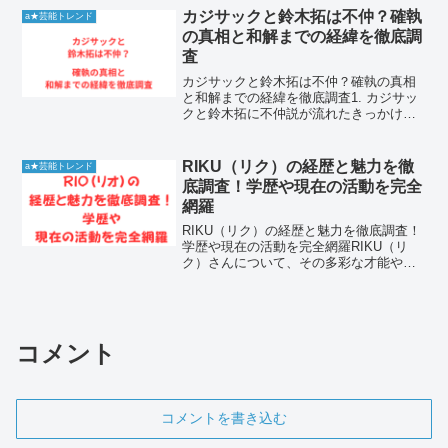
背景や魅力に迫りたいというファンが急
カジサックと鈴木拓は不仲？確執
a★芸能トレンド
増しています。こ...
の真相と和解までの経緯を徹底調
査
カジサックと鈴木拓は不仲？確執の真相
と和解までの経緯を徹底調査1. カジサッ
クと鈴木拓に不仲説が流れたきっかけと
世間の反応キングコングの梶原雄太こと
カジサックさんと、ドランクドラゴンの
鈴木拓さんの間に不仲説が浮上したの
RIKU（リク）の経歴と魅力を徹
a★芸能トレンド
は、あるテレビ番組での...
底調査！学歴や現在の活動を完全
網羅
RIKU（リク）の経歴と魅力を徹底調査！
学歴や現在の活動を完全網羅RIKU（リ
ク）さんについて、その多彩な才能や経
歴に興味を持つ方が増えています。彼女
がどのような背景を持ち、どのような活
動をしてきたのか、多くのファンが注目
しています。この記...
コメント
コメントを書き込む