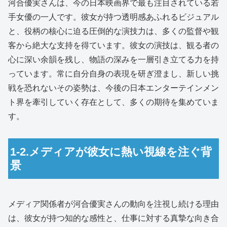
河合優実さんは、今の日本映画界で最も注目されている若
手女優の一人です。彼女が持つ透明感あふれるビジュアル
と、役柄の核心に迫る圧倒的な演技力は、多くの監督や観
客から絶大な支持を得ています。彼女の演技は、観る者の
心に深い余韻を残し、物語の深みを一層引き立てる力を持
っています。常に自分自身の表現を研ぎ澄まし、新しい挑
戦を恐れないその姿勢は、今後の日本エンターテインメン
ト界を牽引していく存在として、多くの期待を集めていま
す。
1-2.メディアが彼女に熱い視線を注ぐ背
景
メディア関係者が河合優実さんの動向を注視し続ける理由
は、彼女が持つ知的な感性と、仕事に対する真摯な向き合