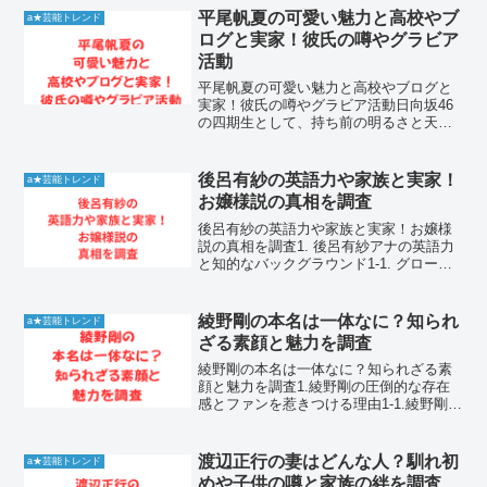
2020年12月のことでした。日本を代表す
平尾帆夏の可愛い魅力と高校やブ
a★芸能トレンド
るトップスター同...
ログと実家！彼氏の噂やグラビア
活動
平尾帆夏の可愛い魅力と高校やブログと
実家！彼氏の噂やグラビア活動日向坂46
の四期生として、持ち前の明るさと天真
爛漫なキャラクターで多くのファンを虜
にしている平尾帆夏さん。彼女の気にな
る高校時代のエピソードや、温かい実家
後呂有紗の英語力や家族と実家！
a★芸能トレンド
の話、ファン必見のブロ...
お嬢様説の真相を調査
後呂有紗の英語力や家族と実家！お嬢様
説の真相を調査1. 後呂有紗アナの英語力
と知的なバックグラウンド1-1. グローバ
ルな視点を支える英語スキルの背景後呂
有紗アナウンサーは、その知的な振る舞
いから、語学力が非常に高いのではない
綾野剛の本名は一体なに？知られ
a★芸能トレンド
かと度々注目さ...
ざる素顔と魅力を調査
綾野剛の本名は一体なに？知られざる素
顔と魅力を調査1.綾野剛の圧倒的な存在
感とファンを惹きつける理由1-1.綾野剛が
長年多くのファンを魅了し続ける秘密綾
野剛さんは、その研ぎ澄まされた演技力
と、作品ごとにまるで別人かと思わせる
渡辺正行の妻はどんな人？馴れ初
a★芸能トレンド
ような変幻自在な...
めや子供の噂と家族の絆を調査