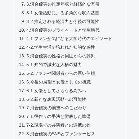
3.河合優実の推定年収と経済的な基盤
3-1.女優活動による多角的な収入基盤
3-2.推定される経済力と今後の可能性
4.河合優実のプライベートと学生時代
4-1.ファンが気になる大学時代のエピソード
4-2.学生生活で培われた知的な感性
5.河合優実の性格と周囲からの評判
5-1.知的で誠実な人柄の魅力
5-2.ファンや関係者からの厚い信頼
6.今後の展望と女優としての挑戦
6-1.女優としてさらなる高みへ
6-2.新たな表現活動への可能性
7.河合優実の演技へのこだわり
7-1.役作りの手法と徹底した準備
7-2.現場での共演者との連携の妙
8.河合優実のSNSとファンサービス