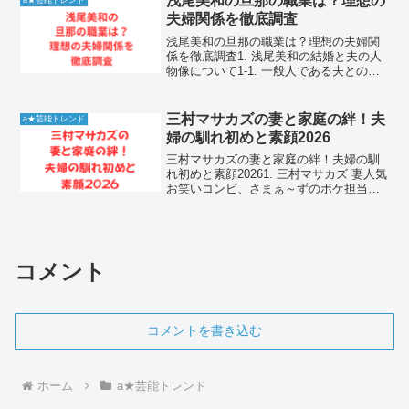
浅尾美和の旦那の職業は？理想の
a★芸能トレンド
聴者の期待を裏切ら...
夫婦関係を徹底調査
浅尾美和の旦那の職業は？理想の夫婦関
係を徹底調査1. 浅尾美和の結婚と夫の人
物像について1-1. 一般人である夫との運
命的な出会いの背景元ビーチバレー選手
として日本中を熱狂させた浅尾美和さん
が結婚を発表した際、多くのファンから
三村マサカズの妻と家庭の絆！夫
a★芸能トレンド
驚きと祝福の声...
婦の馴れ初めと素顔2026
三村マサカズの妻と家庭の絆！夫婦の馴
れ初めと素顔20261. 三村マサカズ 妻人気
お笑いコンビ、さまぁ～ずのボケ担当と
して長年親しまれている三村マサカズさ
ん。テレビでは豪快で愛すべきキャラク
ターとして知られていますが、プライベ
ートではどのよ...
コメント
コメントを書き込む
ホーム
a★芸能トレンド