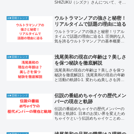
SHIZUKU（シズク）さんについて、その
多彩な才能や経歴に興味を持つ方が増え
ています。彼女がどのような背景を持
ち、どのような活動をしてきたのか、多
ウルトラマンノアの強さと秘密！
a★芸能トレンド
くのファンが注目していま...
リアルタイムで話題の理由に迫る
ウルトラマンノアの強さと秘密！リアル
タイムで話題の理由に迫る1. 圧倒的な人
気を誇るウルトラマンノアの基本概要特
撮界において伝説的な存在として語り継
がれるウルトラマンノアは、その神秘的
な佇まいと圧倒的な強さで多くのファン
浅尾美和の現在の年齢は？美しさ
a★芸能トレンド
を魅了し続けています...
を保つ秘訣を徹底解説
浅尾美和の現在の年齢は？美しさを保つ
秘訣を徹底解説1. 浅尾美和の現在の年齢
と活動の軌跡1-1. 変わらぬ美しさを誇る
彼女の年齢と経歴かつてビーチバレー界
で活躍し、その爽やかな笑顔と抜群のス
タイルで日本中を魅了した浅尾美和さん
伝説の番組めちゃイケの歴代メン
a★芸能トレンド
は、現在も年齢...
バーの現在と軌跡
伝説の番組めちゃイケの歴代メンバーの
現在と軌跡1. 日本のお笑い界を変えため
ちゃイケという伝説めちゃイケことめち
ゃ×2イケてるッ！は、日本のお笑い史に
おいて燦然と輝く伝説的なバラエティ番
組です。放送開始から終了まで、常に視