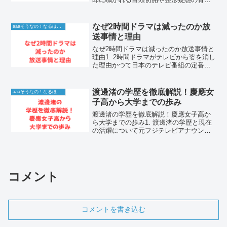
とネットの反応人気アイドルグループの
メンバーとして長年芸能界の第一線で活
躍し、キャスターやタレントとしても高
なぜ2時間ドラマは減ったのか放
aaaそうなの！なるほど！情報
い支持を集めてきた小山...
送事情と理由
なぜ2時間ドラマは減ったのか放送事情と
理由1. 2時間ドラマがテレビから姿を消し
た理由かつて日本のテレビ番組の定番で
あった2時間ドラマ。平日の昼間や週末の
ゴールデンタイムに、サスペンスやミス
テリー作品が放送されるのが当たり前の
渡邊渚の学歴を徹底解説！慶應女
aaaそうなの！なるほど！情報
風景でした。し...
子高から大学までの歩み
渡邊渚の学歴を徹底解説！慶應女子高か
ら大学までの歩み1. 渡邊渚の学歴と現在
の活躍について元フジテレビアナウンサ
ーであり、現在はフリーとしてマルチな
活動を続けている渡邊渚さん。彼女の知
的な魅力や確かなアナウンス力の背景に
は、素晴らしい学歴と...
コメント
コメントを書き込む