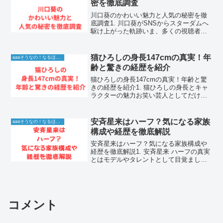
密を徹底調査
川口葵のかわいい魅力と人気の秘密を徹
底調査1. 川口葵がSNSからスターダムへ
駆け上がった軌跡いま、多くの視聴者の
心をつかんで離さない川口葵さん。SNS
をきっかけにその存在が広く知られるよ
うになり、今やテレビ番組や雑誌など多
猫ひろしの身長147cmの真実！年
aaaそうなの！なるほど！情報
方面で活躍する注...
齢と驚きの経歴を紹介
猫ひろしの身長147cmの真実！年齢と驚
きの経歴を紹介1. 猫ひろしの身長とキャ
ラクターの魅力お笑い芸人としてだけで
なく、マラソンランナーとしても精力的
に活動する猫ひろし。彼の代名詞ともい
えるのが、その小柄な体型とそこから繰
安斉星来はハーフ？気になる家族
aaaそうなの！なるほど！情報
り出されるパワフ...
構成や経歴を徹底解説
安斉星来はハーフ？気になる家族構成や
経歴を徹底解説1. 安斉星来 ハーフの真実
とはモデルやタレントとして目覚ましい
活躍を見せる安斉星来さんですが、ネッ
ト上ではそのルックスからハーフではな
いかと噂されることが多々あります。彼
女の整った顔立ちや...
コメント