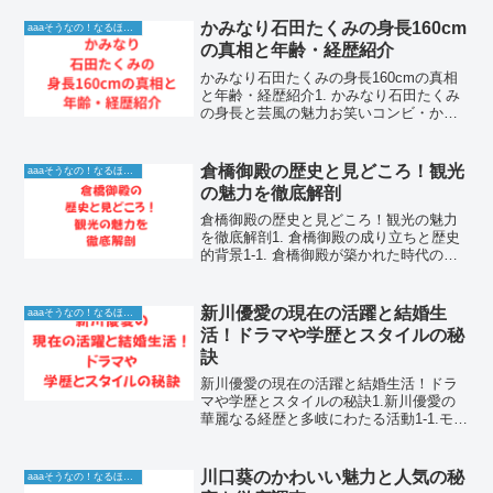
かみなり石田たくみの身長160cm
aaaそうなの！なるほど！情報
の真相と年齢・経歴紹介
かみなり石田たくみの身長160cmの真相
と年齢・経歴紹介1. かみなり石田たくみ
の身長と芸風の魅力お笑いコンビ・かみ
なりとして活躍する石田たくみは、その
独特のキャラクターとキレのあるツッコ
ミで人気を博しています。特に彼の身長
倉橋御殿の歴史と見どころ！観光
aaaそうなの！なるほど！情報
については、ファ...
の魅力を徹底解剖
倉橋御殿の歴史と見どころ！観光の魅力
を徹底解剖1. 倉橋御殿の成り立ちと歴史
的背景1-1. 倉橋御殿が築かれた時代の背
景と目的倉橋御殿は、歴史の変遷の中で
特別な役割を果たしてきた場所として、
多くの歴史愛好家から注目を集めていま
新川優愛の現在の活躍と結婚生
aaaそうなの！なるほど！情報
す。この御殿が...
活！ドラマや学歴とスタイルの秘
訣
新川優愛の現在の活躍と結婚生活！ドラ
マや学歴とスタイルの秘訣1.新川優愛の
華麗なる経歴と多岐にわたる活動1-1.モデ
ルから女優へ進化を続ける活動の軌跡新
川優愛は、小学生時代に芸能界入りを果
たし、長きにわたって第一線で活躍し続
川口葵のかわいい魅力と人気の秘
aaaそうなの！なるほど！情報
けている実力派女...