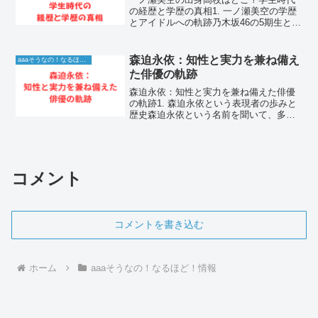
の経歴と学歴の真相1. 一ノ瀬美空の学歴
とアイドルへの軌跡乃木坂46の5期生とし
て、その圧倒的な愛らしさとキラキラと
した笑顔で多くのファンを虜にしている
一ノ瀬美空さん。グループ加入後、瞬く
森迫永依：知性と実力を兼ね備え
aaaそうなの！なるほど！情報
間に人気メンバー...
た俳優の軌跡
森迫永依：知性と実力を兼ね備えた俳優
の軌跡1. 森迫永依という表現者の歩みと
歴史森迫永依という名前を聞いて、多く
の人がその子役時代に見せた愛らしい姿
と、大人になった今、驚くほどの知性と
確かな実力を備えて活躍する姿を思い浮
かべるでしょう。子役...
コメント
コメントを書き込む
ホーム
aaaそうなの！なるほど！情報