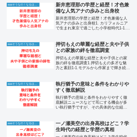
安定した露出を誇っています。なぜ多く
新井恵理那の学歴と経歴！才色兼
aaaそうなの！なるほど！情報
の芸人が入れ替わる芸...
備な人気アナの歩みと出身校
新井恵理那の学歴と経歴！才色兼備な人
気アナの歩みと出身校1. カリフォルニア
で生まれ東京で過ごした小学校時代1-1.
アメリカでの誕生と幼少期の生活環境テ
レビ番組の司会やキャスターとして長年
にわたりお茶の間の朝の顔を務めてきた
押切もえの華麗な経歴と夫や子供
aaaそうなの！なるほど！情報
新井恵理那さん...
との家族の絆を徹底調査
押切もえの華麗な経歴と夫や子供との家
族の絆を徹底調査1.押切もえの多才な魅
力と素顔1-1.モデルから作家まで輝き続け
る押切もえの現在押切もえは1979年12月
29日生まれの46歳で、ファッションモデ
ルとしてデビューして以来、長年にわた
執行猶予の意味と条件をわかりや
aaaそうなの！なるほど！情報
り日本...
すく徹底解説
執行猶予の意味と条件をわかりやすく徹
底解説ニュースなどで耳にする機会が多
い執行猶予ですが、その具体的な仕組み
や適用される条件について正確に理解し
ている人は少ないかもしれません。結論
として、執行猶予とは刑の言い渡しを一
一ノ瀬美空の出身高校はどこ？学
aaaそうなの！なるほど！情報
定期間猶予し、その間に罪...
生時代の経歴と学歴の真相
一ノ瀬美空の出身高校はどこ？学生時代