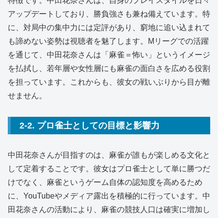
特徴です。中田花奈さんは、自身のプレイスタイルを日々
アップデートしており、勝負強さも兼ね備えています。特
に、対局中の集中力には定評があり、窮地に追い込まれて
も諦めない姿勢は視聴者を魅了します。Mリーグでの活躍
を通じて、中田花奈さんは「麻雀＝怖い」というイメージ
を払拭し、若年層や女性層にも麻雀の面白さを広める役割
を担っています。これからも、彼女の戦いぶりから目が離
せません。
2-2. プロ雀士としての目標と影響力
中田花奈さんが目指すのは、麻雀が誰もが楽しめる文化と
して定着することです。彼女はプロ雀士として単に勝つだ
けでなく、麻雀というゲーム自体の認知度を高めるため
に、YouTubeやメディア露出を積極的に行っています。中
田花奈さんの活動により、麻雀の競技人口は確実に増加し