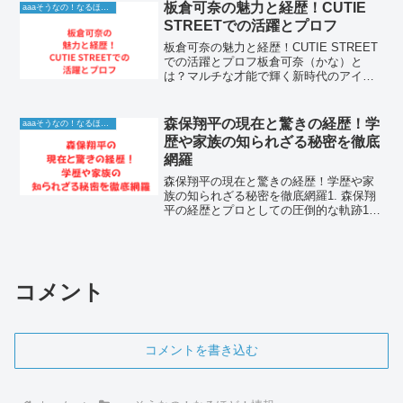
夫や子供たちと一緒に地方で穏やかな生
板倉可奈の魅力と経歴！CUTIE
aaaそうなの！なるほど！情報
活を送っています。バブル...
STREETでの活躍とプロフ
板倉可奈の魅力と経歴！CUTIE STREET
での活躍とプロフ板倉可奈（かな）と
は？マルチな才能で輝く新時代のアイド
ル板倉可奈（いたくら かな）という名前
が、今、日本のアイドルシーンで大きな
注目を集めています。アソビシステムが
森保翔平の現在と驚きの経歴！学
aaaそうなの！なるほど！情報
手掛ける「KA...
歴や家族の知られざる秘密を徹底
網羅
森保翔平の現在と驚きの経歴！学歴や家
族の知られざる秘密を徹底網羅1. 森保翔
平の経歴とプロとしての圧倒的な軌跡1-1.
プロサッカー選手としての多様な経験森
保翔平さんは、幼少期からサッカーに情
熱を注ぎ、プロの舞台で活躍するという
夢を見事に実...
コメント
コメントを書き込む