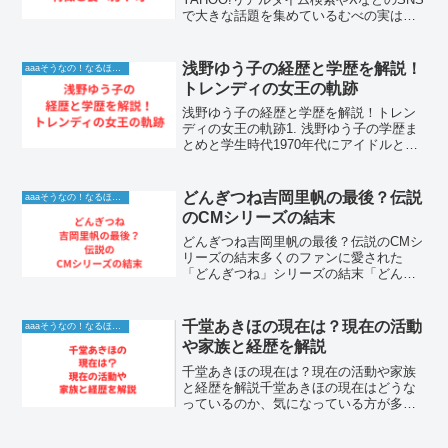
で大きな話題を集めているむべの実は、
古くから不老長寿の霊果として伝えら
れ、その神秘的な姿や上品な甘さが多く
の人々の好奇心を刺激している注目の果
浅野ゆう子の経歴と学歴を解説！
aaaそうなの！なるほど！情報
物である。結論とし...
トレンディの女王の軌跡
浅野ゆう子の経歴と学歴を解説！トレン
ディの女王の軌跡1. 浅野ゆう子の学歴ま
とめと学生時代1970年代にアイドルとし
てデビューし、その後80年代から90年代
にかけてトレンディドラマの女王として
一時代を築いた女優、浅野ゆう子さん。
どんぎつね吉岡里帆の最後？伝説
aaaそうなの！なるほど！情報
彼女がどのよ...
のCMシリーズの結末
どんぎつね吉岡里帆の最後？伝説のCMシ
リーズの結末多くのファンに愛された
「どんぎつね」シリーズの結末「どんぎ
つね」といえば、日清食品のカップ麺
「どん兵衛」のテレビCMシリーズで、吉
岡里帆さんが演じたあまりにも愛らしい
千堂あきほの現在は？現在の活動
aaaそうなの！なるほど！情報
キャラクターです。201...
や家族と経歴を解説
千堂あきほの現在は？現在の活動や家族
と経歴を解説千堂あきほの現在はどうな
っているのか、気になっている方が多く
います。結論として、千堂あきほの現在
は芸能活動をマイペースに続けながら、