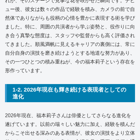
れが、そのステージで見事な花を咲かせた瞬間です。デビ
ュー後、彼女は数々の作品で経験を積み、カメラの前で自
然体でありながらも役柄の心情を豊かに表現する術を学び
ました。特に、周囲の共演者から学ぶ姿勢と、役作りに向
き合う真摯な態度は、スタッフや監督からも高く評価され
てきました。順風満帆に見えるキャリアの裏側には、常に
自分自身の演技を磨き続けようとする地道な努力があり、
その一つひとつの積み重ねが、今の福本莉子という存在を
形作っています。
1-2. 2026年現在も輝き続ける表現者としての
進化
2026年現在、福本莉子さんは俳優としてさらなる進化を
遂げています。以前の瑞々しい魅力に加え、経験を積んだ
からこそ出せる深みのある表情が、彼女の演技をより立体