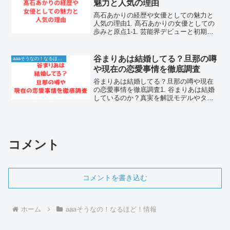
魅力と人気の理由
髙石あかりの経歴や女優としての魅力と
人気の理由1. 髙石あかりの女優としての
歩みと原点1-1. 芸能界デビューと初期の
活動について髙石あかりは、幼少期から
ダンスの才能を発揮し、高い表現力を持
つパフォーマーとして活動を開始しまし
谷まりあは結婚してる？旦那の噂
aaaそうなの！なるほど！情報
た。その後、女...
や現在の恋愛事情を徹底調査
谷まりあは結婚してる？旦那の噂や現在
の恋愛事情を徹底調査1. 谷まりあは結婚
しているのか？真実を解説モデルやタレ
ントとしてマルチに活躍し、多くのファ
ンから支持を集めている谷まりあです
が、私生活については謎が多い部分もあ
ります。特に結婚してい...
コメント
コメントを書き込む
ホーム
aaaそうなの！なるほど！情報