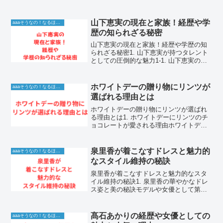
ン・ワイルドとの結婚岡本多緒さんは、
クリエイティブディレクターとして活躍
するテンジン・ワイルドさんと結婚して
山下恵実の現在と家族！経歴や学
aaaそうなの！なるほど！情報
います。チベ...
歴の知られざる秘密
山下恵実の現在と家族！経歴や学歴の知
られざる秘密1. 山下恵実が持つタレント
としての圧倒的な魅力1-1. 山下恵実の活
動と独自の表現力の源泉山下恵実さん
は、その類まれなる感性と高い表現力を
武器に、多様なメディアで独自の存在感
ホワイトデーの贈り物にリンツが
aaaそうなの！なるほど！情報
を放っています。...
選ばれる理由とは
ホワイトデーの贈り物にリンツが選ばれ
る理由とは1. ホワイトデーにリンツのチ
ョコレートが愛される理由ホワイトデー
の季節になると、多くの人が贈り物選び
に頭を悩ませます。そんな中で、世界中
で圧倒的な人気を誇るリンツのチョコレ
泉里香が着こなすドレスと魅力的
aaaそうなの！なるほど！情報
ートは、常にトップク...
なスタイル維持の秘訣
泉里香が着こなすドレスと魅力的なスタ
イル維持の秘訣1. 泉里香の華やかなドレ
ス姿と美の秘訣モデルや女優として第一
線で活躍し続ける泉里香さんは、その圧
倒的なスタイルとファッションセンスで
多くの女性から支持されています。特に
髙石あかりの経歴や女優としての
aaaそうなの！なるほど！情報
メディアやイベントで...