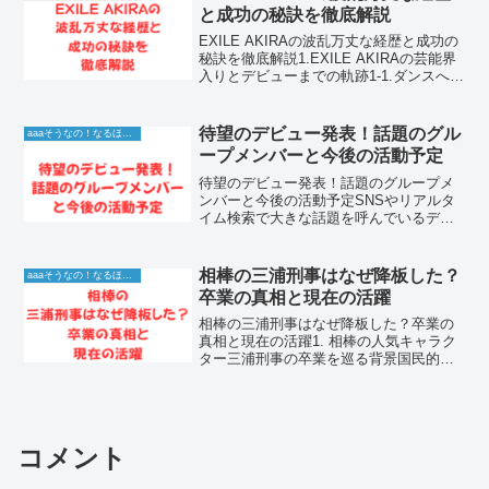
に第一線を走り...
と成功の秘訣を徹底解説
EXILE AKIRAの波乱万丈な経歴と成功の
秘訣を徹底解説1.EXILE AKIRAの芸能界
入りとデビューまでの軌跡1-1.ダンスへの
情熱が切り拓いたパフォーマーの道
EXILE AKIRAさんがダンスと出会ったの
は、まだ若く夢を探していた...
待望のデビュー発表！話題のグル
aaaそうなの！なるほど！情報
ープメンバーと今後の活動予定
待望のデビュー発表！話題のグループメ
ンバーと今後の活動予定SNSやリアルタ
イム検索で大きな話題を呼んでいるデビ
ュー発表は、ファンが待ち望んでいた最
高のニュースです。ついに新たなグルー
プが正式に活動を開始し、世界中から熱
相棒の三浦刑事はなぜ降板した？
aaaそうなの！なるほど！情報
い視線が注がれています...
卒業の真相と現在の活躍
相棒の三浦刑事はなぜ降板した？卒業の
真相と現在の活躍1. 相棒の人気キャラク
ター三浦刑事の卒業を巡る背景国民的人
気刑事ドラマ「相棒」において、長きに
わたり特命係を支え、ファンから愛され
たキャラクターが三浦刑事こと三浦信輔
です。警視庁捜査一課...
コメント