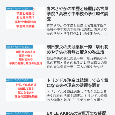
青木さやかの学歴と経歴は名古屋
aaaそうなの！なるほど！情報
学院？高校や中学校の学生時代調
査
青木さやかの学歴と経歴は名古屋学院？
高校や中学校の学生時代調査1. 青木さや
かの学歴と学生時代1-1. 幼少期から小学
校時代までの経緯愛知県瀬戸市出身の青
木さやかさんは、幼い頃から非常に厳格
な家庭環境で育ちました。両親はともに
朝日奈央の夫は栗原一徳！馴れ初
aaaそうなの！なるほど！情報
教師で、父親は...
めや子供の有無と驚きの私生活
朝日奈央の夫は栗原一徳！馴れ初めや子
供の有無と驚きの私生活1. 朝日奈央の現
在の夫は栗原一徳！二人の華やかな結婚
の背景元アイドルのメンバーであり、現
在はバラエティ番組で見ない日はないほ
ど圧倒的な活躍を続けているタレントの
トリンドル玲奈は結婚してる？気
aaaそうなの！なるほど！情報
朝日奈央さん。どんな...
になる夫や現在の活躍を調査
トリンドル玲奈は結婚してる？気になる
夫や現在の活躍を調査1. トリンドル玲奈
の人物像と魅力1-1. モデルから女優へ進
化したその魅力トリンドル玲奈さんは、
ハーフモデルとしての鮮烈なデビュー以
来、日本のエンターテインメント界で常
EXILE AKIRAの波乱万丈な経歴
aaaそうなの！なるほど！情報