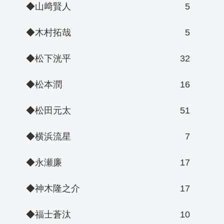
◆山﨑賢人
5
◆木村拓哉
5
◆松下洸平
32
◆松本潤
16
◆松田元太
51
◆横浜流星
7
◆永瀬廉
17
◆神木隆之介
17
◆福士蒼汰
10