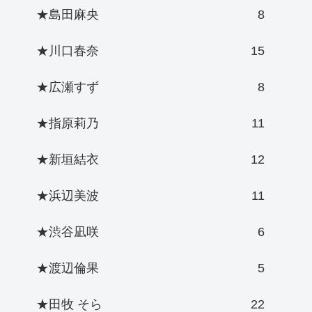
★島田麻央
8
★川口春奈
15
★広瀬すず
8
★指原莉乃
11
★新垣結衣
12
★浜辺美波
11
★渋谷凪咲
6
★渡辺倫果
5
★田牧 そら
22