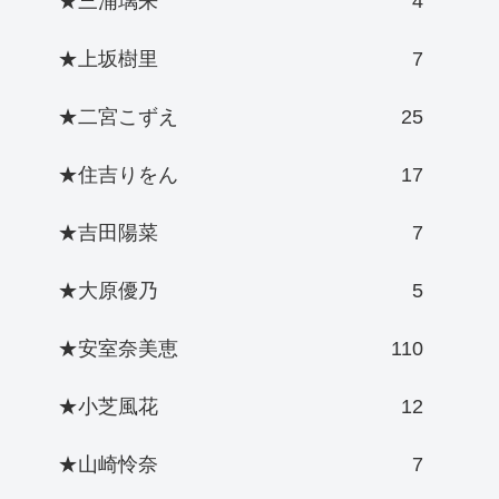
★三浦璃来
4
★上坂樹里
7
★二宮こずえ
25
★住吉りをん
17
★吉田陽菜
7
★大原優乃
5
★安室奈美恵
110
★小芝風花
12
★山崎怜奈
7