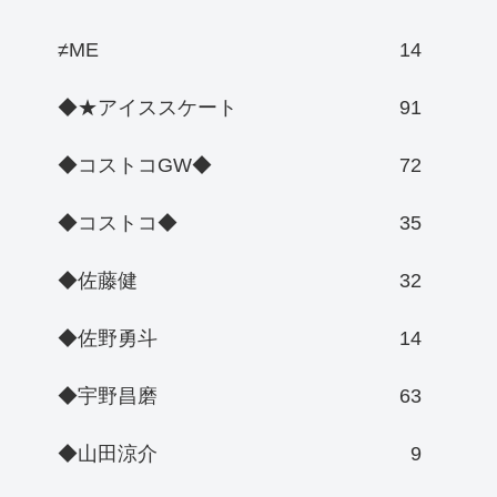
≠ME
14
◆★アイススケート
91
◆コストコGW◆
72
◆コストコ◆
35
◆佐藤健
32
◆佐野勇斗
14
◆宇野昌磨
63
◆山田涼介
9