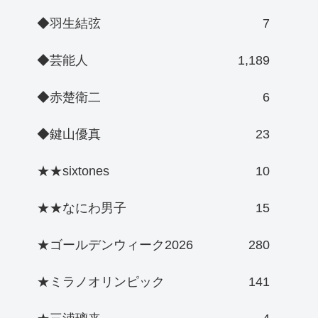
◆羽生結弦
7
◆芸能人
1,189
◆赤楚衛二
6
◆鍵山優真
23
★★sixtones
10
★★なにわ男子
15
★ゴールデンウィーク2026
280
★ミラノオリンピック
141