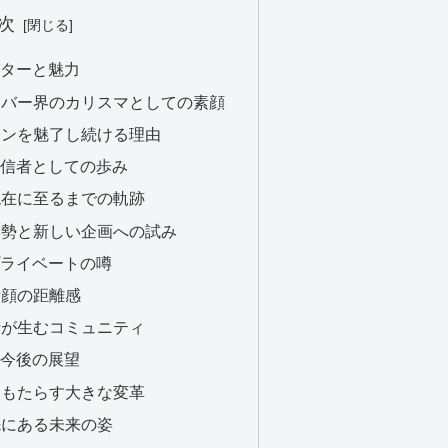
次
クターと魅力
ライバー界のカリスマとしての素顔
ファンを魅了し続ける理由
配信者としての歩み
ら現在に至るまでの軌跡
る姿勢と新しい企画への試み
プライベートの噂
と素顔の距離感
対話が生むコミュニティ
と今後の展望
界にもたらす大きな変革
る先にある未来の姿