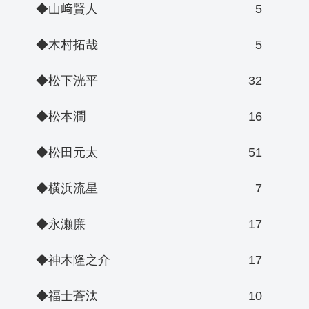
◆山﨑賢人
5
◆木村拓哉
5
◆松下洸平
32
◆松本潤
16
◆松田元太
51
◆横浜流星
7
◆永瀬廉
17
◆神木隆之介
17
◆福士蒼汰
10