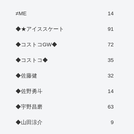
≠ME
14
◆★アイススケート
91
◆コストコGW◆
72
◆コストコ◆
35
◆佐藤健
32
◆佐野勇斗
14
◆宇野昌磨
63
◆山田涼介
9