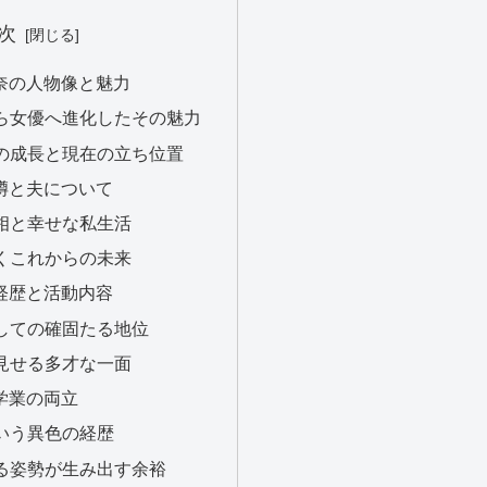
次
玲奈の人物像と魅力
ルから女優へ進化したその魅力
界での成長と現在の立ち位置
る噂と夫について
の真相と幸せな私生活
で築くこれからの未来
る経歴と活動内容
ルとしての確固たる地位
業で見せる多才な一面
と学業の両立
卒という異色の経歴
続ける姿勢が生み出す余裕