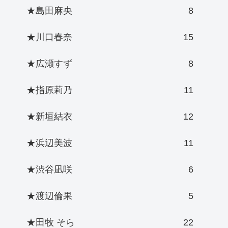
★島田麻央
8
★川口春奈
15
★広瀬すず
8
★指原莉乃
11
★新垣結衣
12
★浜辺美波
11
★渋谷凪咲
6
★渡辺倫果
5
★田牧 そら
22