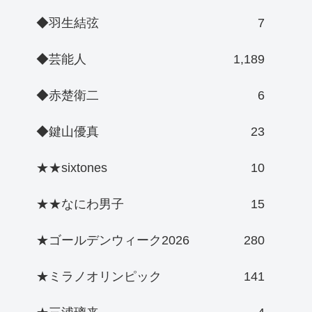
◆羽生結弦
7
◆芸能人
1,189
◆赤楚衛二
6
◆鍵山優真
23
★★sixtones
10
★★なにわ男子
15
★ゴールデンウィーク2026
280
★ミラノオリンピック
141