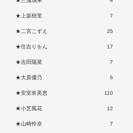
★三浦璃来
4
★上坂樹里
7
★二宮こずえ
25
★住吉りをん
17
★吉田陽菜
7
★大原優乃
5
★安室奈美恵
110
★小芝風花
12
★山崎怜奈
7