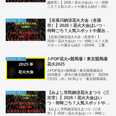
越前市）】2026！花火大会はいつ・何時
ごろ？人気スポットや屋台も紹介！2026
年、福井県越前市の夏のクライマックス
を飾る「越前市サマーフェスティバル 花
火大会」が開催されます。この大会は、
【名張川納涼花火大会（名張
花火大会（祭り）
北陸地方でも屈...
市）】2026！花火大会はいつ・
何時ごろ？人気スポットや屋台も
紹介！
【名張川納涼花火大会（名張市）】
2026！花火大会はいつ・何時ごろ？人気
スポットや屋台も紹介！2026年、三重県
名張市の夏の夜を彩る歴史ある祭典「第
84回 名張川納涼花火大会」が開催されま
す。昭和6年から続くこの大会は、山々に
J-POP花火×競馬場！東京競馬場
花火大会（祭り）
囲まれた盆地特...
花火2025
J-POP花火×競馬場！東京競馬場花火
2025東京・府中の東京競馬場で、2025年
7月2日（水）19:30より「東京競馬場花火
2025 ～花火と聴きたい J-POP BEST
～」を開催。昭和100年を記念し、名曲と
連動した約14,000発の...
【みよし市民納涼花火まつり（三
花火大会（祭り）
次市）】2026！花火大会はい
つ・何時ごろ？人気スポットや屋
台も紹介！
【みよし市民納涼花火まつり（三次
市）】2026！花火大会はいつ・何時ご