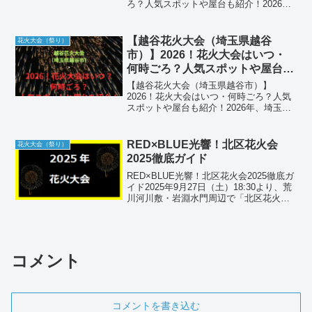
ろ？人気スポットや屋台も紹介！2026
年、広島県北部の夏の風物詩「みよし市
民納涼花火まつり」が開催されます。三
次市を流れる三本の川（馬洗川・西城
【越谷花火大会（埼玉県越谷
花火大会（祭り）
川・江の川）が合流する「巴...
市）】2026！花火大会はいつ・
何時ごろ？人気スポットや屋台も
紹介！
【越谷花火大会（埼玉県越谷市）】
2026！花火大会はいつ・何時ごろ？人気
スポットや屋台も紹介！2026年、埼玉県
越谷市の夏の夜空を彩る「越谷花火大
会」が開催されます。越谷市中央市民会
館東側の葛西用水中土手を舞台に、約
RED×BLUE光響！北区花火会
花火大会（祭り）
5,000発の花火が打ち...
2025徹底ガイド
RED×BLUE光響！北区花火会2025徹底ガ
イド2025年9月27日（土）18:30より、荒
川河川敷・岩淵水門周辺で「北区花火会
RED×BLUE SPARKLE GATE2025」が開
催。10,000発の大迫力花火と音楽シンク
ロ演出を、...
コメント
コメントを書き込む