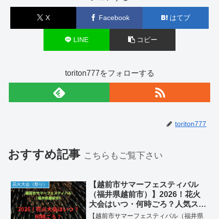
X
Facebook
はてブ
LINE
コピー
toriton777をフォローする
toriton777
おすすめ記事
こちらもご覧下さい
【越前市サマーフェスティバル
花火大会（祭り）
（福井県越前市）】2026！花火
大会はいつ・何時ごろ？人気スポ
ットや屋台も紹介！
【越前市サマーフェスティバル（福井県