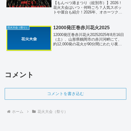
【もんべつ港まつり（紋別市）】2026！
花火大会はいつ・何時ごろ？人気スポッ
トや屋台も紹介！2026年、オホーツクの
夏のハイライトとなる「第72回 もんべつ
港まつり」が開催されます。紋別港を舞
台に繰り広げられるこの祭りは、流氷の
12000発圧巻赤川花火2025
花火大会（祭り）
街・紋別が一...
12000発圧巻赤川花火20252025年8月16日
（土）、山形県鶴岡市の赤川河畔にて、
約12,000発の花火が90分間にわたり夜空
を美しく飾ります。伝統的なデザインの
花火や全国デザイン花火競技会に出展さ
れるスターマインが、感動的な一夜を
演...
コメント
コメントを書き込む
ホーム
花火大会（祭り）