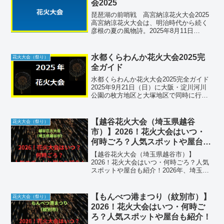
会2025
琵琶湖の前哨戦 高宮納涼花火大会2025
高宮納涼花火大会は、明治時代から続く
彦根の夏の風物詩。2025年8月11日
（月・祝）20:00から約3,500発の花火が
犬上川の川面を彩り、ミュージックスタ
ーマインや仕掛花火が夜空と水面を鮮や
水都くらわんか花火大会2025完
花火大会（祭り）
かに染め...
全ガイド
水都くらわんか花火大会2025完全ガイド
2025年9月21日（日）に大阪・淀川河川
公園の枚方地区と大塚地区で同時に行わ
れる「水都くらわんか花火大会」。5,065
発の花火が音楽と共に打ち上げられ、飲
食ブースやPRステージも充実していま
【越谷花火大会（埼玉県越谷
花火大会（祭り）
す。初め...
市）】2026！花火大会はいつ・
何時ごろ？人気スポットや屋台も
紹介！
【越谷花火大会（埼玉県越谷市）】
2026！花火大会はいつ・何時ごろ？人気
スポットや屋台も紹介！2026年、埼玉県
越谷市の夏の夜空を彩る「越谷花火大
会」が開催されます。越谷市中央市民会
館東側の葛西用水中土手を舞台に、約
【もんべつ港まつり（紋別市）】
花火大会（祭り）
5,000発の花火が打ち...
2026！花火大会はいつ・何時ご
ろ？人気スポットや屋台も紹介！