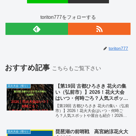
toriton777をフォローする
toriton777
おすすめ記事
こちらもご覧下さい
【第19回 古都ひろさき 花火の集
花火大会（祭り）
い（弘前市）】2026！花火大会
はいつ・何時ごろ？人気スポット
や屋台も紹介！
【第19回 古都ひろさき 花火の集い（弘前
市）】2026！花火大会はいつ・何時ご
ろ？人気スポットや屋台も紹介！2026年
の初夏、青森県弘前市の夜空を鮮やかに
彩る「第19回 古都ひろさき 花火の集い」
が開催されます。この大会は、岩木山を
琵琶湖の前哨戦 高宮納涼花火大
花火大会（祭り）
背景に...