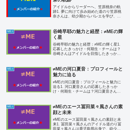
アイドルからリーダーへ、笠原桃奈の軌
跡1. 夢に向けて歩み始めた道のり笠原桃
奈さんは、幼少期からバレエを学び、そ
の経験を活かしてアイドルの道を志しま
した。2015年にハロプロ研修生として活
動を開始し、2016年にアンジュルムの5期
谷崎早耶の魅力と経歴：≠MEの輝
ME:I
生として正...
く星
谷崎早耶の魅力と経歴：≠MEの輝く星1.
応募したきっかけ・何期生・チームは？
谷崎さんはアイドルを目指したきっかけ
が、幼い頃からのアイドルへの憧れでし
た。特に、NMB48の山本彩さんに魅了さ
れていたそうです。2015年に「西野早
≠MEの河口夏音：プロフィールと
ME:I
耶」名義で2...
魅力に迫る
≠MEの河口夏音：プロフィールと魅力に
迫る1. 河口夏音さんの応募したきっか
け・何期生・チームは？河口夏音さん
は、指原莉乃さんがプロデュースするア
イドルグループ「＝LOVE（イコールラ
ブ）」への強い憧れから、その姉妹グル
≠MEのエース冨田菜々風さんの素
ME:I
ープとして誕生した「...
顔と未来
≠MEのエース冨田菜々風さんの素顔と未
来1. 冨田菜々風さんのアイドル道のり冨
田菜々風さんは鹿児島県出身で、幼少期