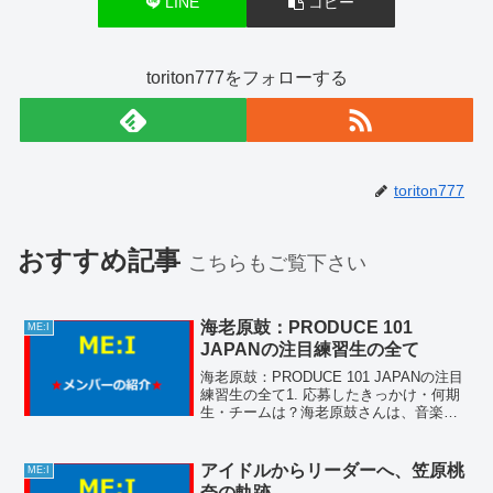
LINE
コピー
toriton777をフォローする
toriton777
おすすめ記事
こちらもご覧下さい
海老原鼓：PRODUCE 101
ME:I
JAPANの注目練習生の全て
海老原鼓：PRODUCE 101 JAPANの注目
練習生の全て1. 応募したきっかけ・何期
生・チームは？海老原鼓さんは、音楽へ
の情熱と夢を追い求める強い意志から
「PRODUCE 101 JAPAN」に応募しまし
た。彼女は第3期生として参加し...
アイドルからリーダーへ、笠原桃
ME:I
奈の軌跡