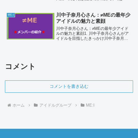
から歌とダンスに興味を持っていまし
た。2015年2月1日に地元のご当地アイド
ル「Seven Colors」の4期生として活動
川中子奈月心さん：≠MEの最年少
ME:I
を...
アイドルの魅力と素顔
川中子奈月心さん：≠MEの最年少アイド
ルの魅力と素顔1. 川中子奈月心さんがア
イドルを目指したきっかけ川中子奈月心
さんがアイドルを目指すきっかけとなっ
たのは、幼少期に見たAKB48の「ヘビー
ローテーション」でした。特に前田敦子
さんや板野友美...
コメント
コメントを書き込む
ホーム
アイドルグループ
ME:I