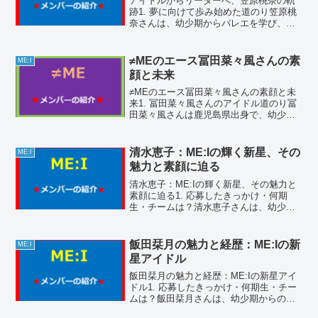
アイドルからリーダーへ、笠原桃奈の軌
跡1. 夢に向けて歩み始めた道のり笠原桃
奈さんは、幼少期からバレエを学び、そ
の経験を活かしてアイドルの道を志しま
した。2015年にハロプロ研修生として活
動を開始し、2016年にアンジュルムの5期
≠MEのエース冨田菜々風さんの素
ME:I
生として正...
顔と未来
≠MEのエース冨田菜々風さんの素顔と未
来1. 冨田菜々風さんのアイドル道のり冨
田菜々風さんは鹿児島県出身で、幼少期
から歌とダンスに興味を持っていまし
た。2015年2月1日に地元のご当地アイド
ル「Seven Colors」の4期生として活動
清水恵子：ME:Iの輝く新星、その
ME:I
を...
魅力と素顔に迫る
清水恵子：ME:Iの輝く新星、その魅力と
素顔に迫る1. 応募したきっかけ・何期
生・チームは？清水恵子さんは、幼少期
からのK-POPへの憧れと韓国留学での経
験が大きな影響を与え、「PRODUCE
101 JAPAN THE GIRLS」に第1...
飯田栞月の魅力と経歴：ME:Iの新
ME:I
星アイドル
飯田栞月の魅力と経歴：ME:Iの新星アイ
ドル1. 応募したきっかけ・何期生・チー
ムは？飯田栞月さんは、幼少期からのク
ラシック音楽の経験と、ステージに立つ