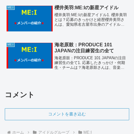
ことへの強い憧れから「PRODUCE 101
JAPAN THE GIRLS」に応募しま...
櫻井美羽:ME:Iの新星アイドル
ME:I
櫻井美羽:ME:Iの新星アイドル1. 櫻井美羽
とは？応募のきっかけと経歴櫻井美羽さ
んは、愛知県名古屋市出身のアイドルで
す。2002年1月11日生まれで、幼少期か
ら音楽やダンスに興味を持ち、様々なオ
ーディションに挑戦してきました。特に
注目を集...
海老原鼓：PRODUCE 101
ME:I
JAPANの注目練習生の全て
海老原鼓：PRODUCE 101 JAPANの注目
練習生の全て1. 応募したきっかけ・何期
生・チームは？海老原鼓さんは、音楽へ
の情熱と夢を追い求める強い意志から
「PRODUCE 101 JAPAN」に応募しまし
た。彼女は第3期生として参加し...
コメント
コメントを書き込む
ホーム
アイドルグループ
ME:I