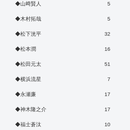
◆山﨑賢人
5
◆木村拓哉
5
◆松下洸平
32
◆松本潤
16
◆松田元太
51
◆横浜流星
7
◆永瀬廉
17
◆神木隆之介
17
◆福士蒼汰
10