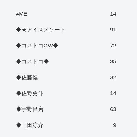
≠ME
14
◆★アイススケート
91
◆コストコGW◆
72
◆コストコ◆
35
◆佐藤健
32
◆佐野勇斗
14
◆宇野昌磨
63
◆山田涼介
9