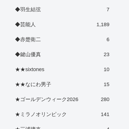
◆羽生結弦
7
◆芸能人
1,189
◆赤楚衛二
6
◆鍵山優真
23
★★sixtones
10
★★なにわ男子
15
★ゴールデンウィーク2026
280
★ミラノオリンピック
141