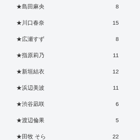
★島田麻央
8
★川口春奈
15
★広瀬すず
8
★指原莉乃
11
★新垣結衣
12
★浜辺美波
11
★渋谷凪咲
6
★渡辺倫果
5
★田牧 そら
22