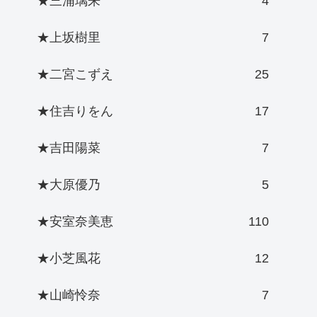
★三浦璃来
4
★上坂樹里
7
★二宮こずえ
25
★住吉りをん
17
★吉田陽菜
7
★大原優乃
5
★安室奈美恵
110
★小芝風花
12
★山崎怜奈
7