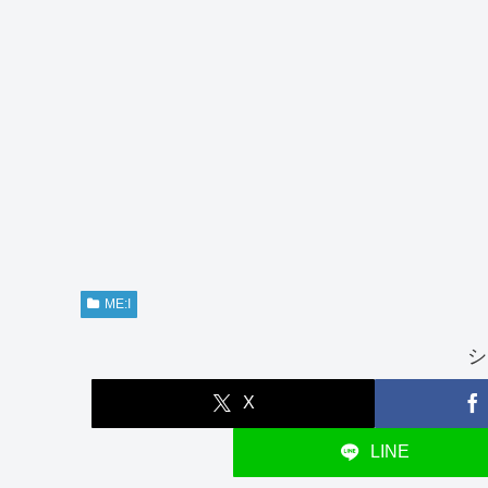
ME:I
シ
X
LINE