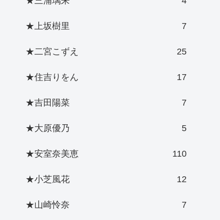
★三浦璃来
4
★上坂樹里
7
★二宮こずえ
25
★住吉りをん
17
★吉田陽菜
7
★大原優乃
5
★安室奈美恵
110
★小芝風花
12
★山崎怜奈
7