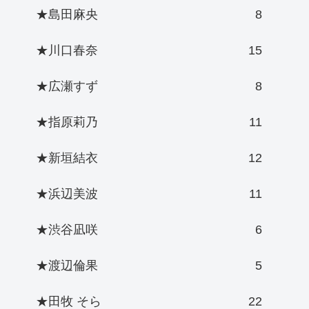
★島田麻央
8
★川口春奈
15
★広瀬すず
8
★指原莉乃
11
★新垣結衣
12
★浜辺美波
11
★渋谷凪咲
6
★渡辺倫果
5
★田牧 そら
22