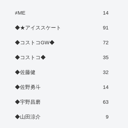
≠ME
14
◆★アイススケート
91
◆コストコGW◆
72
◆コストコ◆
35
◆佐藤健
32
◆佐野勇斗
14
◆宇野昌磨
63
◆山田涼介
9