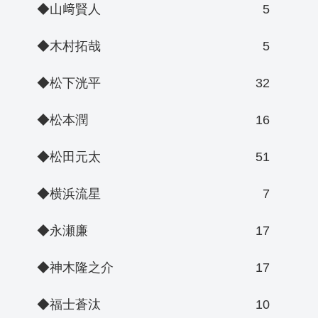
◆山﨑賢人
5
◆木村拓哉
5
◆松下洸平
32
◆松本潤
16
◆松田元太
51
◆横浜流星
7
◆永瀬廉
17
◆神木隆之介
17
◆福士蒼汰
10