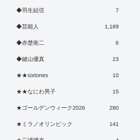
◆羽生結弦
7
◆芸能人
1,189
◆赤楚衛二
6
◆鍵山優真
23
★★sixtones
10
★★なにわ男子
15
★ゴールデンウィーク2026
280
★ミラノオリンピック
141