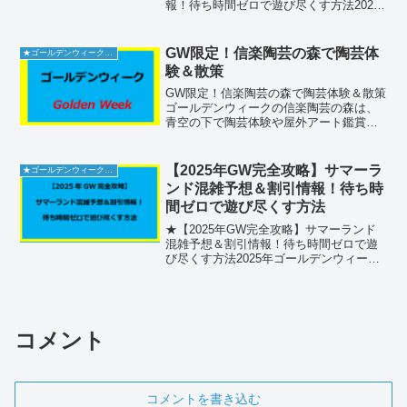
報！待ち時間ゼロで遊び尽くす方法2025
年ゴールデンウィーク（4/26〜5/6）は和
歌山・アドベンチャーワールドで決ま
り！毎年GWは国内屈指の混雑が予想され
GW限定！信楽陶芸の森で陶芸体
★ゴールデンウィーク2026
るため、事...
験＆散策
GW限定！信楽陶芸の森で陶芸体験＆散策
ゴールデンウィークの信楽陶芸の森は、
青空の下で陶芸体験や屋外アート鑑賞が
楽しめる人気スポット。混雑回避や駐車
場情報、料金・予約まで完全網羅したガ
イドです。施設の基本情報信楽陶芸の森
【2025年GW完全攻略】サマーラ
★ゴールデンウィーク2026
（正式には滋賀県立陶芸...
ンド混雑予想＆割引情報！待ち時
間ゼロで遊び尽くす方法
★【2025年GW完全攻略】サマーランド
混雑予想＆割引情報！待ち時間ゼロで遊
び尽くす方法2025年ゴールデンウィーク
（4/26～5/6）は東京サマーランドがベス
トチョイス！例年GWは来場者数が急増
し、入場待ちやアトラクション待ちが長
時間化し...
コメント
コメントを書き込む