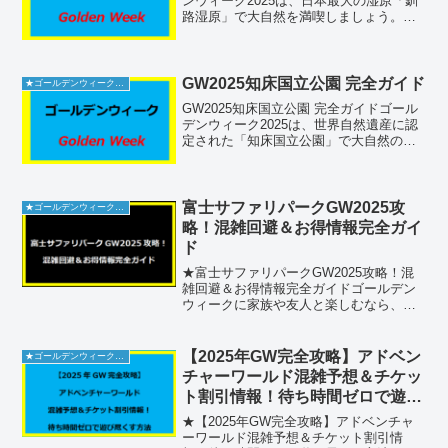
ンウィーク2025は、日本最大の湿原「釧
路湿原」で大自然を満喫しましょう。広
大な湿原を見渡す展望台や木道散策、カ
ヌー体験まで、多彩なアクティビティが
春の陽気に映えます。混雑の少ない早朝
や割安な周遊パ...
GW2025知床国立公園 完全ガイド
★ゴールデンウィーク2026
GW2025知床国立公園 完全ガイドゴール
デンウィーク2025は、世界自然遺産に認
定された「知床国立公園」で大自然の魅
力を満喫しましょう。手付かずの原生林
や険しい断崖、野生動物との出会いが待
っている知床は、春の訪れを感じること
ができ、流氷や...
富士サファリパークGW2025攻
★ゴールデンウィーク2026
略！混雑回避＆お得情報完全ガイ
ド
★富士サファリパークGW2025攻略！混
雑回避＆お得情報完全ガイドゴールデン
ウィークに家族や友人と楽しむなら、富
士サファリパークは外せません。しか
し、毎年多くの人が訪れるため、混雑や
渋滞が気になるところです。本記事で
【2025年GW完全攻略】アドベン
★ゴールデンウィーク2026
は、混雑を避けるためのコ...
チャーワールド混雑予想＆チケッ
ト割引情報！待ち時間ゼロで遊び
尽くす方法
★【2025年GW完全攻略】アドベンチャ
ーワールド混雑予想＆チケット割引情