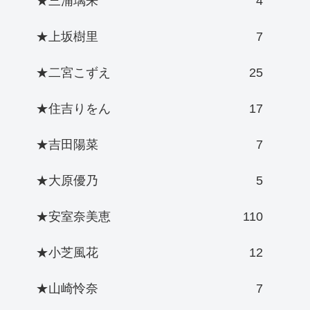
★三浦璃来
4
★上坂樹里
7
★二宮こずえ
25
★住吉りをん
17
★吉田陽菜
7
★大原優乃
5
★安室奈美恵
110
★小芝風花
12
★山崎怜奈
7