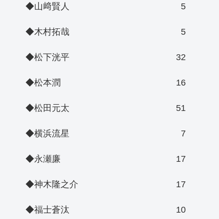
◆山﨑賢人
5
◆木村拓哉
5
◆松下洸平
32
◆松本潤
16
◆松田元太
51
◆横浜流星
7
◆永瀬廉
17
◆神木隆之介
17
◆福士蒼汰
10