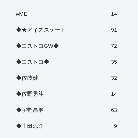
≠ME
14
◆★アイススケート
91
◆コストコGW◆
72
◆コストコ◆
35
◆佐藤健
32
◆佐野勇斗
14
◆宇野昌磨
63
◆山田涼介
9