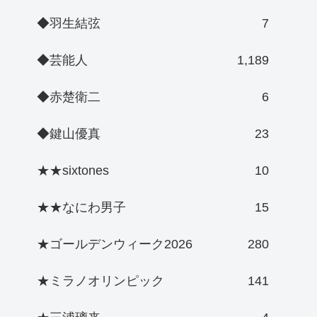
◆羽生結弦
7
◆芸能人
1,189
◆赤楚衛二
6
◆鍵山優真
23
★★sixtones
10
★★なにわ男子
15
★ゴールデンウィーク2026
280
★ミラノオリンピック
141