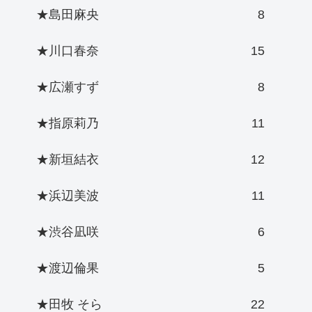
★島田麻央
8
★川口春奈
15
★広瀬すず
8
★指原莉乃
11
★新垣結衣
12
★浜辺美波
11
★渋谷凪咲
6
★渡辺倫果
5
★田牧 そら
22