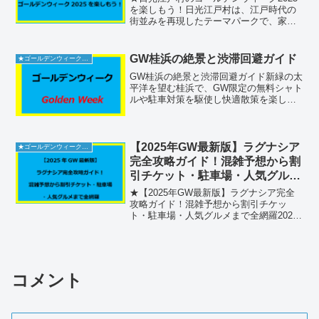
を楽しもう！日光江戸村は、江戸時代の
街並みを再現したテーマパークで、家族
連れやカップルに人気の観光スポットで
す。ゴールデンウィークには多くの来場
者で賑わいますが、事前の準備をすれば
GW桂浜の絶景と渋滞回避ガイド
★ゴールデンウィーク2026
快適に楽しむことがで...
GW桂浜の絶景と渋滞回避ガイド新緑の太
平洋を望む桂浜で、GW限定の無料シャト
ルや駐車対策を駆使し快適散策を楽しも
う！桂浜の基本情報桂浜公園は高知県高
知市浦戸778に位置しています。訪れる際
は、管理事務所の電話番号088-841-4140
に問...
【2025年GW最新版】ラグナシア
★ゴールデンウィーク2026
完全攻略ガイド！混雑予想から割
引チケット・駐車場・人気グルメ
まで全網羅
★【2025年GW最新版】ラグナシア完全
攻略ガイド！混雑予想から割引チケッ
ト・駐車場・人気グルメまで全網羅2025
年のゴールデンウィークに愛知・蒲郡の
海辺テーマパーク「ラグナシア」へ行く
なら、この完全攻略ガイドが必読！混雑
ピーク予想や駐車場...
コメント