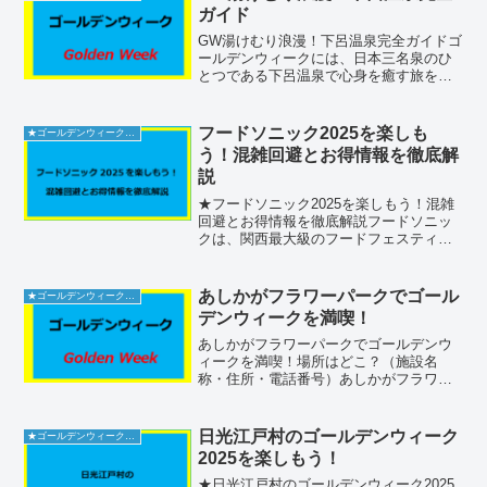
ガイド
GW湯けむり浪漫！下呂温泉完全ガイドゴ
ールデンウィークには、日本三名泉のひ
とつである下呂温泉で心身を癒す旅を楽
しむことができます。混雑を避ける方法
や、無料の臨時駐車場を利用すること
で、温泉と周辺の街を思う存分堪能する
フードソニック2025を楽しも
★ゴールデンウィーク2026
ためのアドバイスをお伝え...
う！混雑回避とお得情報を徹底解
説
★フードソニック2025を楽しもう！混雑
回避とお得情報を徹底解説フードソニッ
クは、関西最大級のフードフェスティバ
ルとして多くの人々に愛されています。
ゴールデンウィークには特に人気で賑わ
いますが、事前の準備を行えば快適に楽
あしかがフラワーパークでゴール
★ゴールデンウィーク2026
しむことができます。...
デンウィークを満喫！
あしかがフラワーパークでゴールデンウ
ィークを満喫！場所はどこ？（施設名
称・住所・電話番号）あしかがフラワー
パーク住所：〒329‑4216 栃木県足利市迫
間町607電話：0284‑91‑4939JR富田駅・
足利市駅から直通バスが運行してお
日光江戸村のゴールデンウィーク
★ゴールデンウィーク2026
り、...
2025を楽しもう！
★日光江戸村のゴールデンウィーク2025