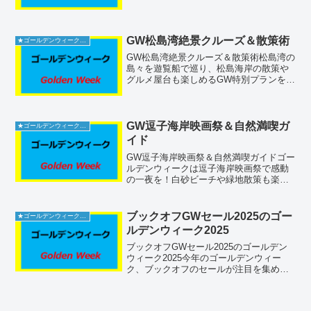
施し、昼夜問わず歴史と風情を満喫でき
ます。施設の概要（名称・住所・連絡
先）関山・鶴ヶ城は国指定の史跡であ
り、若松城跡に位置してい...
GW松島湾絶景クルーズ＆散策術
★ゴールデンウィーク2026
GW松島湾絶景クルーズ＆散策術松島湾の
島々を遊覧船で巡り、松島海岸の散策や
グルメ屋台も楽しめるGW特別プランをご
紹介。混雑回避のコツも必見！松島湾の
観光船乗り場について松島島巡り観光船
の乗り場は、宮城県宮城郡松島町松島字
町内98-1に位置し...
GW逗子海岸映画祭＆自然満喫ガ
★ゴールデンウィーク2026
イド
GW逗子海岸映画祭＆自然満喫ガイドゴー
ルデンウィークは逗子海岸映画祭で感動
の一夜を！白砂ビーチや緑地散策も楽し
める注目スポットを徹底ナビ。場所はど
こ？（施設名称・住所・電話番号）逗子
海岸海水浴場（逗子海岸映画祭会場）住
ブックオフGWセール2025のゴー
★ゴールデンウィーク2026
所：〒249-0007...
ルデンウィーク2025
ブックオフGWセール2025のゴールデン
ウィーク2025今年のゴールデンウィー
ク、ブックオフのセールが注目を集めて
います。多くの方が楽しみにしているこ
のイベントでは、さまざまな商品が特別
価格で提供されます。お得な情報をしっ