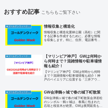
おすすめ記事
こちらもご覧下さい
情報収集と構造化
★ゴールデンウィーク2026
情報収集と構造化栗林公園（高松）に関
する記事を作成するために、必要な情報
を収集します。特に、住所、電話番号、
アクセス、料金、混雑状況、駐車場、営
業時間について調査し、信頼できる日本
の情報源からの引用を添えて整理しま
す。「栗林公園 高松」や「...
【マリンピア神戸】 GWは何時か
★ゴールデンウィーク2026
ら何時まで？混雑情報や駐車場情
報も紹介！
【マリンピア神戸】 GWは何時から何時
まで？混雑情報や駐車場情報も紹介！神
戸のベイエリアに位置する「三井アウト
レットパーク マリンピア神戸」は、明石
海峡大橋を間近に望む絶好のロケーショ
ンと、リゾート感あふれるショッピング
GW会津鶴ヶ城で春の城下町散策
★ゴールデンウィーク2026
体験が魅力の施設です...
GW会津鶴ヶ城で春の城下町散策会津若松
のシンボル・鶴ヶ城は、春風に包まれた
石垣と桜並木が絶景。GWは夜間延長も実