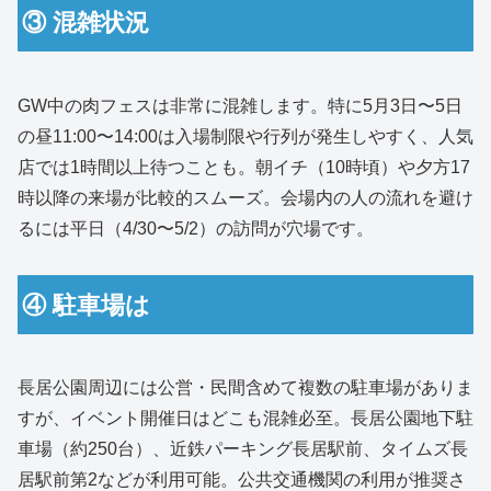
③ 混雑状況
GW中の肉フェスは非常に混雑します。特に5月3日〜5日
の昼11:00〜14:00は入場制限や行列が発生しやすく、人気
店では1時間以上待つことも。朝イチ（10時頃）や夕方17
時以降の来場が比較的スムーズ。会場内の人の流れを避け
るには平日（4/30〜5/2）の訪問が穴場です。
④ 駐車場は
長居公園周辺には公営・民間含めて複数の駐車場がありま
すが、イベント開催日はどこも混雑必至。長居公園地下駐
車場（約250台）、近鉄パーキング長居駅前、タイムズ長
居駅前第2などが利用可能。公共交通機関の利用が推奨さ