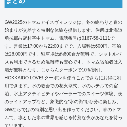
まとめ
GW2025のトマムアイスヴィレッジは、冬の終わりと春の
始まりが交差する特別な体験を提供します。住所は北海道
勇払郡占冠村字中トマム、電話番号は0167-58-1111で
す。営業は17:00から22:00までで、入場料は600円、宿泊
は28,000円です。駐車場は約600台が無料で、シャトルバ
スも利用できるため混雑時も安心です。トマム宿泊者は入
場が無料となり、じゃらんクーポンで10％割引、
HOKKAIDO LOVE! クーポンを使うことでさらにお得に利
用できます。氷の教会での花火挙式、氷のホテルでの宿
泊、氷上アクティビティやパーラーでのスイーツ体験、夜
のライトアップなど、象徴的な“氷の街”を存分に楽しみ、
GWならではの特別な思い出を作ってください。春のトマ
ムで、凛とした氷の世界を感じる特別な夜があなたを待っ
ています。