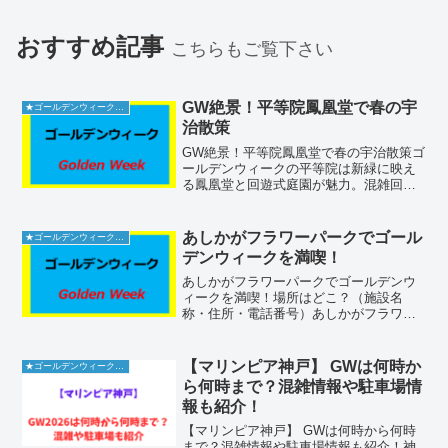
おすすめ記事
こちらもご覧下さい
GW絶景！平等院鳳凰堂で春の宇
★ゴールデンウィーク2026
治散策
GW絶景！平等院鳳凰堂で春の宇治散策ゴ
ールデンウィークの平等院は新緑に映え
る鳳凰堂と回遊式庭園が魅力。混雑回避
法や駐車場情報、拝観チケット＆拝観時
間など、初めてでも安心の完全ガイドで
す。平等院の基本情報とアクセス平等院
あしかがフラワーパークでゴール
★ゴールデンウィーク2026
は、京都府宇治市宇治蓮...
デンウィークを満喫！
あしかがフラワーパークでゴールデンウ
ィークを満喫！場所はどこ？（施設名
称・住所・電話番号）あしかがフラワー
パーク住所：〒329‑4216 栃木県足利市迫
間町607電話：0284‑91‑4939JR富田駅・
足利市駅から直通バスが運行してお
【マリンピア神戸】 GWは何時か
★ゴールデンウィーク2026
り、...
ら何時まで？混雑情報や駐車場情
報も紹介！
【マリンピア神戸】 GWは何時から何時
まで？混雑情報や駐車場情報も紹介！神