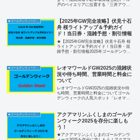
戸のベイエリアに位置する「三井アウト
レットパーク マリンピア神戸」は、明石
海峡大橋を間近に望む絶好のロケーショ
ンと、リゾート感あふれるショッピング
【2025年GW完全攻略】伏見十石
★ゴールデンウィーク2026
体験が魅力の施設です...
舟 桜ライトアップ＆予約ガイ
ド！当日券・混雑予想・割引情報
★【2025年GW完全攻略】伏見十石舟 桜
ライトアップ＆予約ガイド！当日券・混
雑予想・割引情報2025年ゴールデンウィ
ークは京都・伏見十石舟で春の川舟クル
ーズを満喫！この記事では「予約方法」
「当日券購入のコツ」「桜見頃＆ライト
レオマワールドGW2025の混雑状
★ゴールデンウィーク2026
アップ期間」「...
況や待ち時間、営業時間と料金に
ついて
レオマワールドGW2025の混雑状況や待
ち時間、営業時間と料金についてゴール
デンウィークの人気スポット「レオマワ
ールド」について解説します。混雑状況
やアトラクションの待ち時間、営業時
間、料金などの情報を詳しくご紹介しま
アクアマリンふくしまのゴールデ
★ゴールデンウィーク2026
す。この時期は多くの人...
ンウィーク2025を存分に楽しも
う！
★アクアマリンふくしまのゴールデンウ
ィーク2025を存分に楽しもう！アクアマ