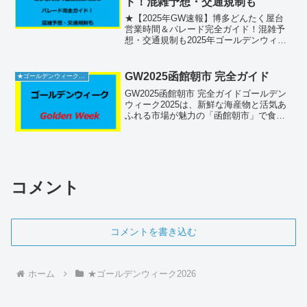
ド！混雑予想・交通規制も
★【2025年GW速報】博多どんたく屋台
営業時間＆パレード完全ガイド！混雑予
想・交通規制も2025年ゴールデンウィー
ク最大級イベント「博多どんたく港まつ
り」が5月3日・4日に開催！屋台の営業時
間や設置場所、パレード日程・ルート、
GW2025函館朝市 完全ガイド
★ゴールデンウィーク2026
交通規制マッ...
GW2025函館朝市 完全ガイドゴールデン
ウィーク2025は、新鮮な海産物と活気あ
ふれる市場が魅力の「函館朝市」で食と
体験を満喫しましょう。300年以上の歴史
を誇る朝市には、ウニ・イクラ・カニな
ど旬の海の幸が勢ぞろい。市場内の食堂
や屋台で味...
コメント
コメントを書き込む
ホーム
★ゴールデンウィーク2026