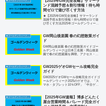
【2025年GW完全攻略】サマーラ
★ゴールデンウィーク2026
光拠点とは？佐渡観光交...
ンド混雑予想＆割引情報！待ち時
間ゼロで遊び尽くす方法
★【2025年GW完全攻略】サマーランド
混雑予想＆割引情報！待ち時間ゼロで遊
び尽くす方法2025年ゴールデンウィーク
（4/26～5/6）は東京サマーランドがベス
トチョイス！例年GWは来場者数が急増
し、入場待ちやアトラクション待ちが長
GW岡山後楽園 春の幻想散策ガイ
★ゴールデンウィーク2026
時間化し...
ド
GW岡山後楽園 春の幻想散策ガイドゴー
ルデンウィークは日本三名園・岡山後楽
園で春の幻想庭園を満喫。アクセス・拝
観料・混雑回避法から駐車場、トイレ、
グルメ＆お土産情報まで、初めてでも安
心の完全ガイドです。施設情報と所在地
GW2025ゲオGWセール攻略完全
★ゴールデンウィーク2026
特別名勝である岡山後楽...
ガイド
GW2025ゲオGWセール攻略完全ガイドゴ
ールデンウィーク2025のゲオでは、「ス
マホ・タブレット10％OFF」「中古ゲー
ム2本で500円引き」「レンタルDVD100
円祭」など、魅力的なセールが盛りだく
さんです。最新の家電からゲーム、
【2025年GW速報】博多どんたく
★ゴールデンウィーク2026
DVD...
屋台営業時間＆パレード完全ガイ