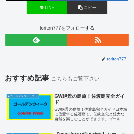
LINE
コピー
toriton777をフォローする
toriton777
おすすめ記事
こちらもご覧下さい
GW絶景の島旅！佐渡島完全ガイ
★ゴールデンウィーク2026
ド
GW絶景の島旅！佐渡島完全ガイド日本海
に位置する佐渡島で、伝統文化と雄大な
自然を楽しむことができます。ゴールデ
ンウィークにぴったりの観光名所や美味
しい食事、アクセス方法や混雑を避ける
コツを詳しくお伝えします。佐渡島の観