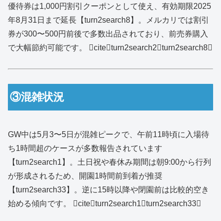
優待券は1,000円割引クーポンとして使え、有効期限2025
年8月31日まで延長【turn2search8】。メルカリでは割引
券が300〜500円前後で多数出品されており、前売券購入
で大幅節約可能です。 citeturn2search2turn2search8
③混雑状況
GW中は5月3〜5日が混雑ピークで、午前11時頃に入場待
ち1時間超のケースが多数報告されています
【turn2search1】。土日祝や春休み期間は朝9:00から行列
が形成されるため、開園1時間前到着が推奨
【turn2search33】。逆に15時以降や閉園前は比較的空き
始める傾向です。 citeturn2search1turn2search33