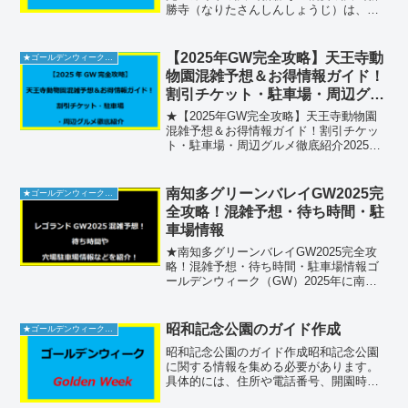
勝寺（なりたさんしんしょうじ）は、千
葉県成田市に位置する由緒ある寺院で、
特に厄除けや開運の信仰を集めていま
す。正式な住所は千葉県成田市成田1、連
【2025年GW完全攻略】天王寺動
★ゴールデンウィーク2026
絡先としては0476...
物園混雑予想＆お得情報ガイド！
割引チケット・駐車場・周辺グル
メ徹底紹介
★【2025年GW完全攻略】天王寺動物園
混雑予想＆お得情報ガイド！割引チケッ
ト・駐車場・周辺グルメ徹底紹介2025年
ゴールデンウィークに大阪の中心・天王
寺動物園を訪れるなら、この完全ガイド
が必須！住所・電話番号など基本情報か
南知多グリーンバレイGW2025完
★ゴールデンウィーク2026
ら、GW期間の混...
全攻略！混雑予想・待ち時間・駐
車場情報
★南知多グリーンバレイGW2025完全攻
略！混雑予想・待ち時間・駐車場情報ゴ
ールデンウィーク（GW）2025年に南知
多グリーンバレイを訪れる予定の方必
見！混雑予想や入場制限、待ち時間の目
安、さらには穴場駐車場情報まで、快適
昭和記念公園のガイド作成
★ゴールデンウィーク2026
に楽しむためのポイ...
昭和記念公園のガイド作成昭和記念公園
に関する情報を集める必要があります。
具体的には、住所や電話番号、開園時
間、入園料金、駐車場に関する詳細など