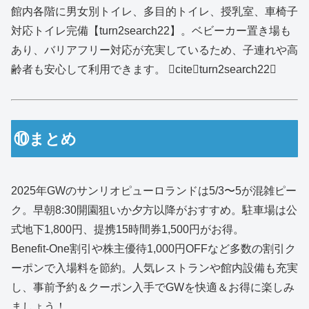
館内各階に男女別トイレ、多目的トイレ、授乳室、車椅子
対応トイレ完備【turn2search22】。ベビーカー置き場も
あり、バリアフリー対応が充実しているため、子連れや高
齢者も安心して利用できます。 citeturn2search22
⑩まとめ
2025年GWのサンリオピューロランドは5/3〜5が混雑ピー
ク。早朝8:30開園狙いか夕方以降がおすすめ。駐車場は公
式地下1,800円、提携15時間券1,500円がお得。
Benefit‑One割引や株主優待1,000円OFFなど多数の割引ク
ーポンで入場料を節約。人気レストランや館内設備も充実
し、事前予約＆クーポン入手でGWを快適＆お得に楽しみ
ましょう！