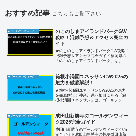
おすすめ記事
こちらもご覧下さい
のこのしまアイランドパークGW
★ゴールデンウィーク2026
攻略！混雑予想＆アクセス完全ガ
イド
★のこのしまアイランドパークGW攻略！
混雑予想＆アクセス完全ガイド福岡県の
「のこのしまアイランドパーク」は、ゴ
ールデンウィークに訪れたい人気スポッ
トです。美しい自然に囲まれた同公園
は、家族連れやカップルに大変人気で
箱根小涌園ユネッサンGW2025の
★ゴールデンウィーク2026
す。しかし、混雑やアクセス...
魅力を徹底解説！
★箱根小涌園ユネッサンGW2025の魅力
を徹底解説！神奈川県箱根町にある「箱
根小涌園ユネッサン」は、ゴールデンウ
ィークに家族連れやカップルで賑わう人
気の温泉テーマパークです。本記事で
は、この施設の魅力的な特徴について詳
成田山新勝寺のゴールデンウィー
★ゴールデンウィーク2026
しくご紹介いたします。...
ク2025完全ガイド
成田山新勝寺のゴールデンウィーク2025
完全ガイド成田山新勝寺の概要成田山新