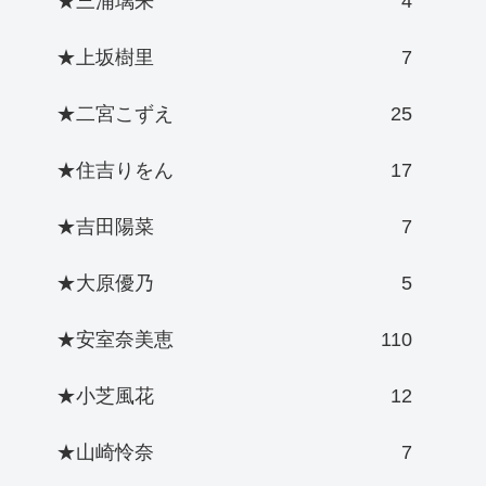
★三浦璃来
4
★上坂樹里
7
★二宮こずえ
25
★住吉りをん
17
★吉田陽菜
7
★大原優乃
5
★安室奈美恵
110
★小芝風花
12
★山崎怜奈
7