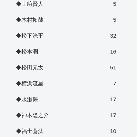
◆山﨑賢人
5
◆木村拓哉
5
◆松下洸平
32
◆松本潤
16
◆松田元太
51
◆横浜流星
7
◆永瀬廉
17
◆神木隆之介
17
◆福士蒼汰
10