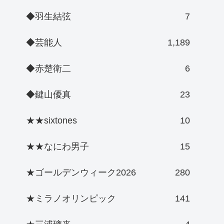
◆羽生結弦
7
◆芸能人
1,189
◆赤楚衛二
6
◆鍵山優真
23
★★sixtones
10
★★なにわ男子
15
★ゴールデンウィーク2026
280
★ミラノオリンピック
141