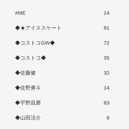
≠ME
14
◆★アイススケート
91
◆コストコGW◆
72
◆コストコ◆
35
◆佐藤健
32
◆佐野勇斗
14
◆宇野昌磨
63
◆山田涼介
9