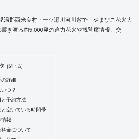
0、宮崎県児湯郡西米良村・一ツ瀬川河川敷で「やまびこ花火大
き渡る約5,000発の迫力花火や観覧席情報、交
。
次
所の詳細
はいつ？
用と予約方法
況と空いている時間帯
の情報
の料金について