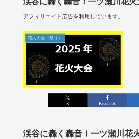
渓谷に轟く轟音！一ツ瀬川花火大
アフィリエイト広告を利用しています。
花火大会（祭り）
X
Facebook
渓谷に轟く轟音！一ツ瀬川花火