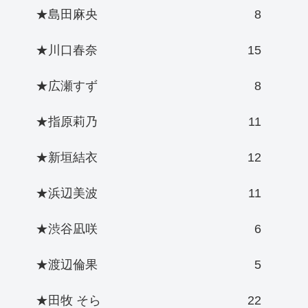
★島田麻央
8
★川口春奈
15
★広瀬すず
8
★指原莉乃
11
★新垣結衣
12
★浜辺美波
11
★渋谷凪咲
6
★渡辺倫果
5
★田牧 そら
22