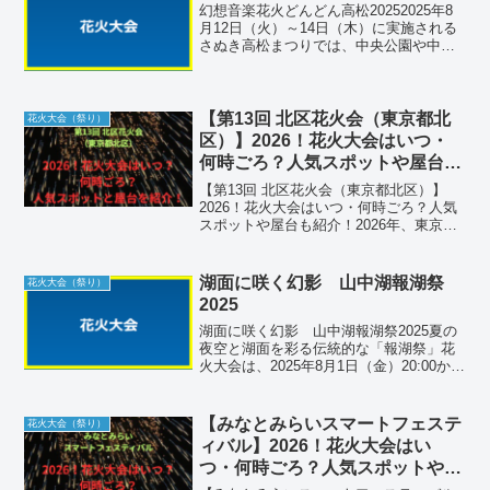
幻想音楽花火どんどん高松20252025年8
月12日（火）～14日（木）に実施される
さぬき高松まつりでは、中央公園や中央
通りを舞台に阿波おどりや創作ダンスが
繰り広げられ、13日の夜には高松港玉藻
防波堤から約6,000発の音楽花火「どんど
ん高...
【第13回 北区花火会（東京都北
花火大会（祭り）
区）】2026！花火大会はいつ・
何時ごろ？人気スポットや屋台も
紹介！
【第13回 北区花火会（東京都北区）】
2026！花火大会はいつ・何時ごろ？人気
スポットや屋台も紹介！2026年、東京都
北区の秋を彩る一大イベント「第13回 北
区花火会」が開催されます。荒川河川敷
を舞台に、通称「赤水門」として親しま
湖面に咲く幻影 山中湖報湖祭
花火大会（祭り）
れる旧岩淵...
2025
湖面に咲く幻影 山中湖報湖祭2025夏の
夜空と湖面を彩る伝統的な「報湖祭」花
火大会は、2025年8月1日（金）20:00から
約45分間にわたり、約10,000発の競技花
火が打ち上げられます。富士山の壮麗な
シルエットを背景に、湖面に映る花火
【みなとみらいスマートフェステ
花火大会（祭り）
は...
ィバル】2026！花火大会はい
つ・何時ごろ？人気スポットや屋
台も紹介！