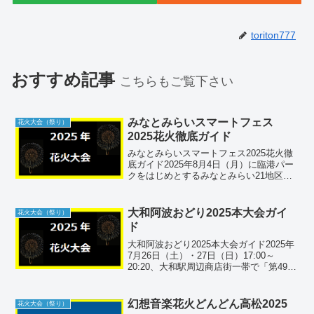
toriton777
おすすめ記事
こちらもご覧下さい
みなとみらいスマートフェス
花火大会（祭り）
2025花火徹底ガイド
みなとみらいスマートフェス2025花火徹
底ガイド2025年8月4日（月）に臨港パー
クをはじめとするみなとみらい21地区で
行われる「みなとみらいスマートフェス
ティバル2025」。約20,000発の音楽に合
わせた花火を楽しむための会場情報、ア
大和阿波おどり2025本大会ガイ
花火大会（祭り）
ク...
ド
大和阿波おどり2025本大会ガイド2025年
7月26日（土）・27日（日）17:00～
20:20、大和駅周辺商店街一帯で「第49回
神奈川大和阿波おどり」が開催。本場徳
島さながらの圧巻の流し踊りを、アクセ
ス・穴場観覧ポイント・周辺情報ととも
幻想音楽花火どんどん高松2025
花火大会（祭り）
に...