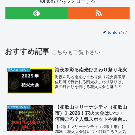
toriton777をフォローする
toriton777
おすすめ記事
こちらもご覧下さい
海夜を彩る南光ひまわり祭り花火
花火大会（祭り）
海夜を彩る南光ひまわり祭り花火兵庫県
佐用町で行われる南光ひまわり祭りは、
夏の終わりを告げる花火大会も魅力の一
つです。約70万本のひまわり畑を背景
に、800発の花火が夜空と大地を美しく彩
ります。この無料で楽しめる夏の風物詩
を詳しくご紹介します...
【和歌山マリーナシティ（和歌山
花火大会（祭り）
市）】2026！花火大会はいつ・
何時ごろ？人気スポットや屋台も
紹介！
【和歌山マリーナシティ（和歌山市）】
2026！花火大会はいつ・何時ごろ？人気