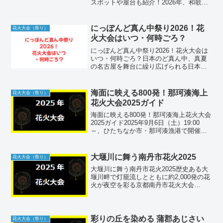
スポットや屋台も紹介！2026年、和歌山
市の青い海を背景に繰り広げられる「ス
ターライトイリュージョン2026」が開催
されます。和歌山マリーナシティの西側
にっぽんど真ん中祭り2026！花
花火大会（祭り）
防波堤を舞台...
火大会はいつ・何時ごろ？
にっぽんど真ん中祭り2026！花火大会は
いつ・何時ごろ？日本のど真ん中、真夏
の名古屋を舞台に繰り広げられる日本最
大級の踊りの祭典「にっぽんど真ん中祭
り（通称・どまつり）」は、全国から集
結したチームが地域色豊かな踊りで競い
海面に映える800発！那珂湊海上
花火大会（祭り）
合う熱気あふれるビッ...
花火大会2025ガイド
海面に映える800発！那珂湊海上花火大会
2025ガイド2025年9月6日（土）19:00
～、ひたちなか市・那珂湊漁港で開催さ
れる第36回那珂湊海上花火大会。音楽シ
ンクロや水中スターマインなど、海上な
らではの演出を無料で楽しめる必携情報
大堰川に舞う南丹市花火2025
花火大会（祭り）
をお届...
大堰川に舞う南丹市花火2025歴史ある大
堰川畔で灯籠流しとともに約2,000発の花
火が夜空を彩る京都南丹市花火大会
2025。アクセス情報から観覧のコツまで
詳しく解説します。① 会場の詳細情報大
堰川畔が会場となります。正式な住所は
京都府南丹市...
彩りの丘を染める 蒲郡あじさい
花火大会（祭り）