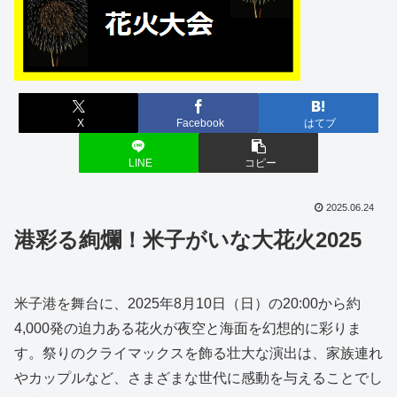
X
Facebook
はてブ
LINE
コピー
2025.06.24
港彩る絢爛！米子がいな大花火2025
米子港を舞台に、2025年8月10日（日）の20:00から約
4,000発の迫力ある花火が夜空と海面を幻想的に彩りま
す。祭りのクライマックスを飾る壮大な演出は、家族連れ
やカップルなど、さまざまな世代に感動を与えることでし