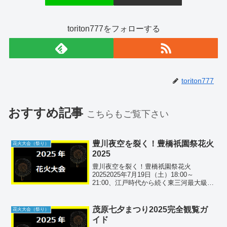
toriton777をフォローする
toriton777
おすすめ記事
こちらもご覧下さい
豊川夜空を裂く！豊橋祇園祭花火
花火大会（祭り）
2025
豊川夜空を裂く！豊橋祇園祭花火
20252025年7月19日（土）18:00～
21:00、江戸時代から続く東三河最大級の
「豊橋祇園祭花火大会」が豊川河川敷で
開催。手筒花火の奉納から全長140ｍの大
スターマインまで約12,000発を無料・有
茂原七夕まつり2025完全観覧ガ
花火大会（祭り）
料席...
イド