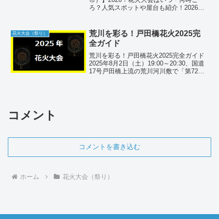
ろ？人気スポットや屋台も紹介！2026
年、東日本大震災からの復興の象徴であ
り、石巻最大の夏祭りである「第103回
石巻川開き祭り」が開催されます。大正
荒川を彩る！戸田橋花火2025完
花火大会（祭り）
時代から続くこの...
全ガイド
荒川を彩る！戸田橋花火2025完全ガイド
2025年8月2日（土）19:00～20:30、国道
17号戸田橋上流の荒川河川敷で「第72回
戸田橋花火大会 Sky Fantasia」が開催。
有料席の最新情報からアクセス・混雑回
避策まで、対岸のいたば...
コメント
コメントを書き込む
ホーム
花火大会（祭り）