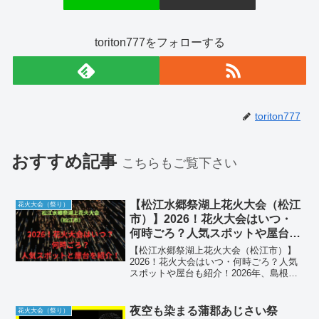
toriton777をフォローする
toriton777
おすすめ記事
こちらもご覧下さい
【松江水郷祭湖上花火大会（松江
花火大会（祭り）
市）】2026！花火大会はいつ・
何時ごろ？人気スポットや屋台も
紹介！
【松江水郷祭湖上花火大会（松江市）】
2026！花火大会はいつ・何時ごろ？人気
スポットや屋台も紹介！2026年、島根県
松江市の夏を象徴する西日本最大級の輝
き「松江水郷祭湖上花火大会」が開催さ
れます。宍道湖の美しい湖面を舞台に、2
夜空も染まる蒲郡あじさい祭
花火大会（祭り）
日間で合計約2...