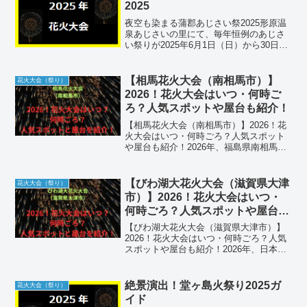
2025
夜空も染まる蒲郡あじさい祭2025形原温
泉あじさいの里にて、毎年恒例のあじさ
い祭りが2025年6月1日（日）から30日
（月）まで開催されます。約5万株の色と
りどりの紫陽花が丘を埋め尽くし、夜に
は照明による幻想的な景色を楽しむこと
【相馬花火大会（南相馬市）】
花火大会（祭り）
ができます。...
2026！花火大会はいつ・何時ご
ろ？人気スポットや屋台も紹介！
【相馬花火大会（南相馬市）】2026！花
火大会はいつ・何時ごろ？人気スポット
や屋台も紹介！2026年、福島県南相馬市
の小高区を中心に、歴史と情熱が交差す
る「相馬花火大会（小高 火の祭）」が開
催されます。この大会は、千年以上の歴
【びわ湖大花火大会（滋賀県大津
花火大会（祭り）
史を誇る国指定...
市）】2026！花火大会はいつ・
何時ごろ？人気スポットや屋台も
紹介！
【びわ湖大花火大会（滋賀県大津市）】
2026！花火大会はいつ・何時ごろ？人気
スポットや屋台も紹介！2026年、日本最
大の湖を舞台に、関西屈指のスケールを
誇る「びわ湖大花火大会」が開催されま
す。この大会の最大の魅力は、湖上とい
絶景演出！堂ヶ島火祭り2025ガ
花火大会（祭り）
う障害物のない広...
イド