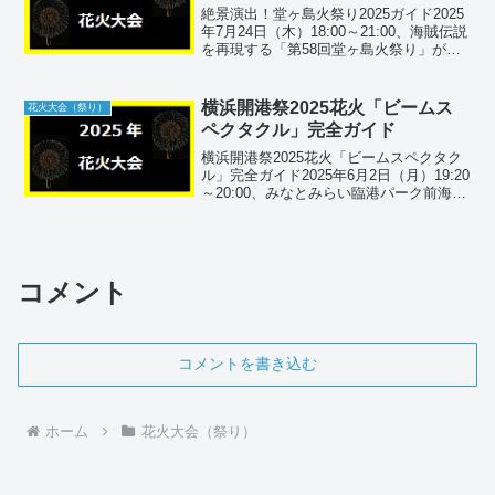
絶景演出！堂ヶ島火祭り2025ガイド2025
年7月24日（木）18:00～21:00、海賊伝説
を再現する「第58回堂ヶ島火祭り」が堂
ヶ島公園で開催されます。海上の炎上演
出と3,000発の水中スターマインが湖面に
映り、夏の夜空をダイナミックに...
横浜開港祭2025花火「ビームス
花火大会（祭り）
ペクタクル」完全ガイド
横浜開港祭2025花火「ビームスペクタク
ル」完全ガイド2025年6月2日（月）19:20
～20:00、みなとみらい臨港パーク前海上
で「第44回横浜開港祭」フィナーレを飾
る『ビームスペクタクル in ハーバー』が
開催。無料観覧と有料席の違い、...
コメント
コメントを書き込む
ホーム
花火大会（祭り）