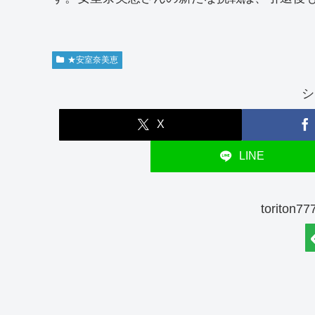
★安室奈美恵
シ
X
LINE
torito