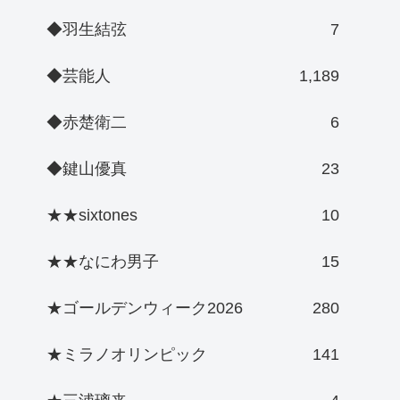
◆羽生結弦
7
◆芸能人
1,189
◆赤楚衛二
6
◆鍵山優真
23
★★sixtones
10
★★なにわ男子
15
★ゴールデンウィーク2026
280
★ミラノオリンピック
141