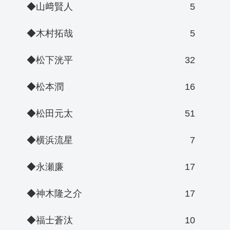
◆山﨑賢人
5
◆木村拓哉
5
◆松下洸平
32
◆松本潤
16
◆松田元太
51
◆横浜流星
7
◆永瀬廉
17
◆神木隆之介
17
◆福士蒼汰
10