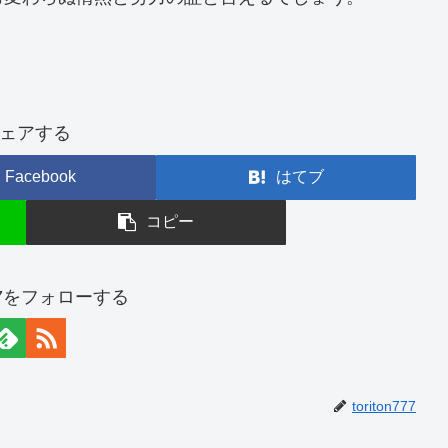
ェアする
Facebook
はてブ
コピー
n777をフォローする
toriton777