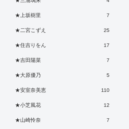
★三浦璃来
4
★上坂樹里
7
★二宮こずえ
25
★住吉りをん
17
★吉田陽菜
7
★大原優乃
5
★安室奈美恵
110
★小芝風花
12
★山崎怜奈
7