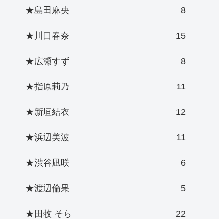
★島田麻央
8
★川口春奈
15
★広瀬すず
8
★指原莉乃
11
★新垣結衣
12
★浜辺美波
11
★渋谷凪咲
6
★渡辺倫果
5
★田牧 そら
22