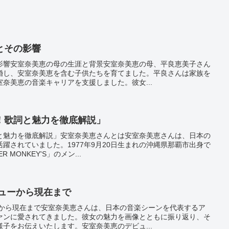
とその影響
影響安室奈美恵の母の生涯と背景安室奈美恵の母、平良恵美子さん
婚し、安室奈美恵を含む子供たちを育てました。平良さんは家族を
奈美恵の音楽キャリアを支援しました。彼女...
！歌詞と魅力を徹底解説」
と魅力を徹底解説」安室奈美恵さんとは安室奈美恵さんは、日本の
躍されていました。1977年9月20日生まれの沖縄県那覇市出身で
 MONKEY'S」のメン...
ビューから現在まで
ーから現在まで安室奈美恵さんは、日本の音楽シーンを代表するア
ァンに愛されてきました。彼女の魅力を画像とともに振り返り、そ
子をお伝えいたします。安室奈美恵のデビュ...