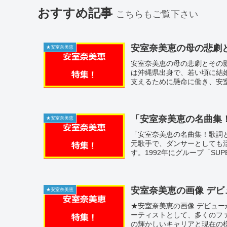
おすすめ記事
こちらもご覧下さい
安室奈美恵の母の悲劇
★安室奈美恵
安室奈美恵の母の悲劇とその
は沖縄県出身で、若い頃に結
支えるために懸命に働き、安室
「安室奈美恵の名曲集
★安室奈美恵
「安室奈美恵の名曲集！歌詞
元歌手で、ダンサーとしても活
す。1992年にグループ「SUPER
安室奈美恵の画像 デ
★安室奈美恵
★安室奈美恵の画像 デビュ
ーティストとして、多くのフ
の輝かしいキャリアと現在の様