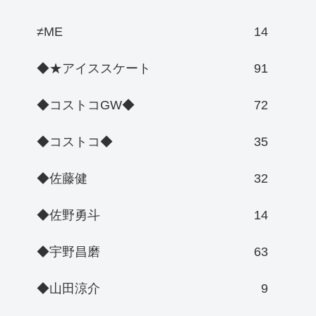
≠ME
14
◆★アイススケート
91
◆コストコGW◆
72
◆コストコ◆
35
◆佐藤健
32
◆佐野勇斗
14
◆宇野昌磨
63
◆山田涼介
9